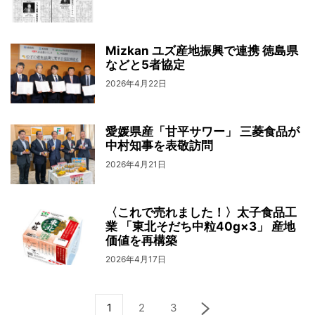
Mizkan ユズ産地振興で連携 徳島県
などと5者協定
2026年4月22日
愛媛県産「甘平サワー」 三菱食品が
中村知事を表敬訪問
2026年4月21日
〈これで売れました！〉太子食品工
業 「東北そだち中粒40g×3」 産地
価値を再構築
2026年4月17日
1
2
3