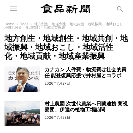
Home
Tags
地方創生・地域創生・地域共創・地域振興・地域おこし・
地域活性化・地域貢献・地域産業振興
地方創生・地域創生・地域共創・地
域振興・地域おこし・地域活性
化・地域貢献・地域産業振興
カナカン 人件費・物流費は社会的責
任 能登復興応援で井村屋とコラボ
2026年7月27日
村上農園 次世代農業へ日蘭連携 蘭視
察団、伊達の植物工場訪問
2026年7月23日