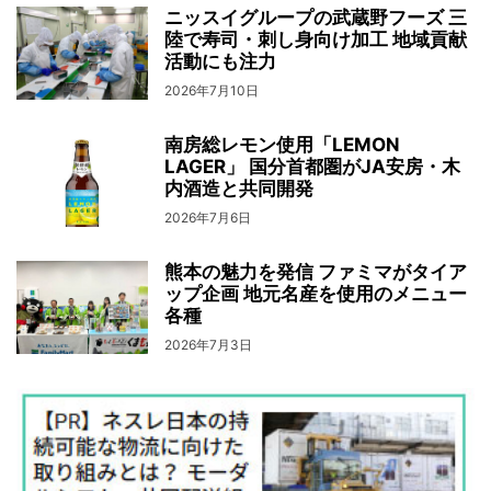
ニッスイグループの武蔵野フーズ 三
陸で寿司・刺し身向け加工 地域貢献
活動にも注力
2026年7月10日
南房総レモン使用「LEMON
LAGER」 国分首都圏がJA安房・木
内酒造と共同開発
2026年7月6日
熊本の魅力を発信 ファミマがタイア
ップ企画 地元名産を使用のメニュー
各種
2026年7月3日