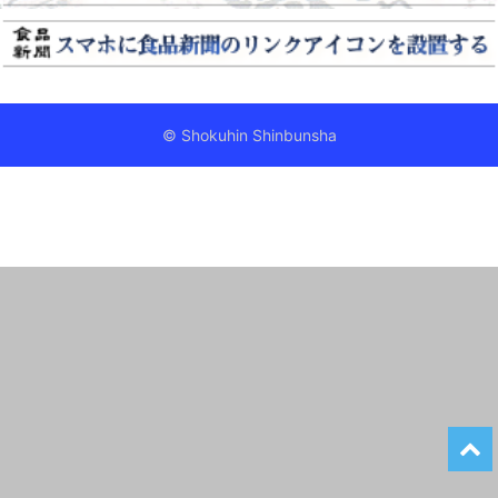
© Shokuhin Shinbunsha