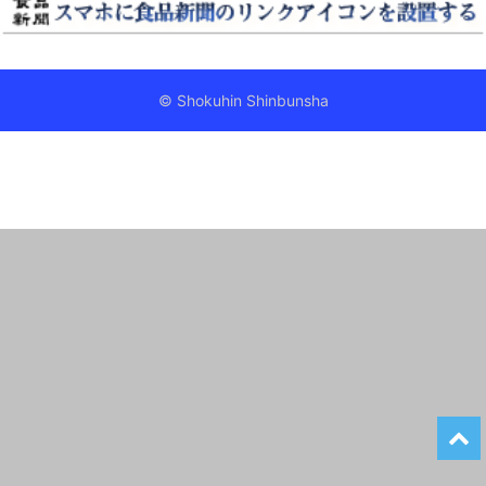
© Shokuhin Shinbunsha