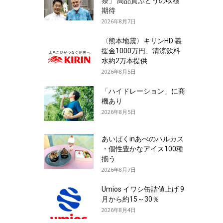
祭」 高品質ぶどうの収穫
期待
2026年8月7日
〈熊本地震〉キリンHD 義
援金1000万円、清涼飲料
水約2万本提供
2026年8月5日
「ハイドレーション」に商
機あり
2026年8月5日
あいぱくinあべのハルカス
・個性豊かなアイス100種
揃う
2026年8月7日
Umios イワシ缶詰値上げ 9
月から約15～30％
2026年8月4日