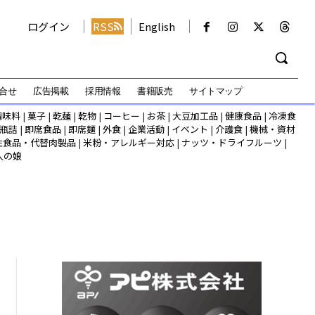
ログイン
RSS
English
合せ
広告掲載
採用情報
書籍販売
サイトマップ
調味料
|
菓子
|
乾麺
|
乾物
|
コーヒー
|
お茶
|
大豆加工品
|
健康食品
|
冷凍食
瓶詰
|
即席食品
|
即席麺
|
外食
|
企業活動
|
イベント
|
介護食
|
機械・資材
性食品・代替肉製品
|
米粉・アレルギー対応
|
ナッツ・ドライフルーツ
|
人の娘