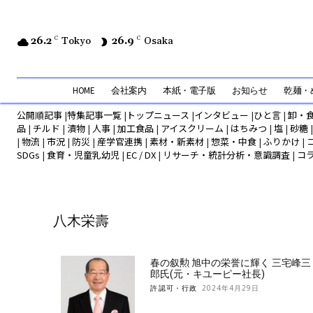
26.2
C
Tokyo
26.9
C
Osaka
HOME
会社案内
本紙・電子版
お知らせ
乾麺・め
公開順記事
|
特集記事一覧
|
トップニュース
|
インタビュー
|
ひと言
|
卸・
品
|
チルド
|
漬物
|
人事
|
加工食品
|
アイスクリーム
|
はちみつ
|
塩
|
砂糖
|
物流
|
市況
|
防災
|
産学官連携
|
素材・新素材
|
惣菜・中食
|
ふりかけ
|
SDGs
|
食育・児童乳幼児
|
EC / DX
|
リサーチ・統計分析・意識調査
|
コ
八木栄壽
春の叙勲 旭中の栄誉に輝く 三宅峰三
郎氏(元・キユーピー社長)
許認可・行政
2024年4月29日