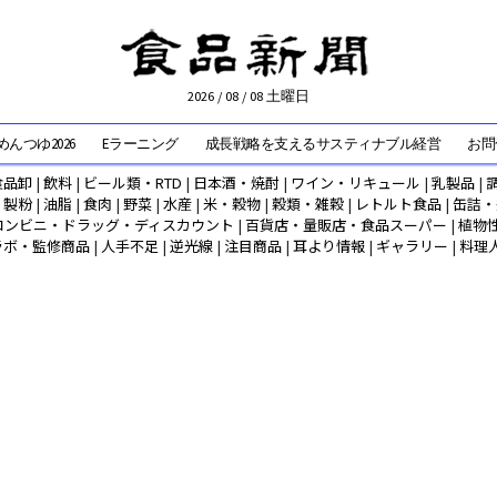
2026 / 08 / 08 土曜日
んつゆ2026
Eラーニング
成長戦略を支えるサスティナブル経営
お問
食品卸
|
飲料
|
ビール類・RTD
|
日本酒・焼酎
|
ワイン・リキュール
|
乳製品
|
|
製粉
|
油脂
|
食肉
|
野菜
|
水産
|
米・穀物
|
穀類・雑穀
|
レトルト食品
|
缶詰・
コンビニ・ドラッグ・ディスカウント
|
百貨店・量販店・食品スーパー
|
植物
ラボ・監修商品
|
人手不足
|
逆光線
|
注目商品
|
耳より情報
|
ギャラリー
|
料理