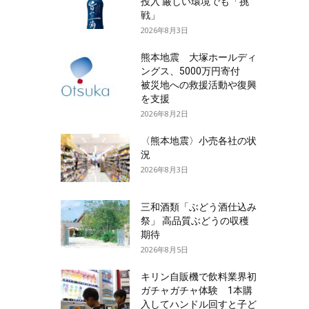
投入 厳しい環境でも「挑
戦」
2026年8月3日
熊本地震 大塚ホールディ
ングス、5000万円寄付
被災地への救援活動や復興
を支援
2026年8月2日
〈熊本地震〉小売各社の状
況
2026年8月3日
三和酒類「ぶどう酒仕込み
祭」 高品質ぶどうの収穫
期待
2026年8月5日
キリン自販機で飲料業界初
ガチャガチャ体験 1本購
入してハンドル回すと子ど