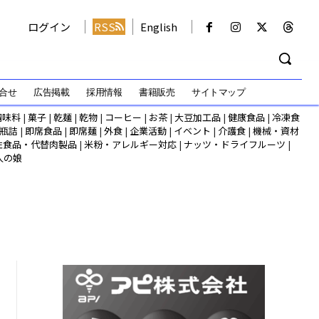
ログイン
RSS
English
合せ
広告掲載
採用情報
書籍販売
サイトマップ
調味料
|
菓子
|
乾麺
|
乾物
|
コーヒー
|
お茶
|
大豆加工品
|
健康食品
|
冷凍食
瓶詰
|
即席食品
|
即席麺
|
外食
|
企業活動
|
イベント
|
介護食
|
機械・資材
性食品・代替肉製品
|
米粉・アレルギー対応
|
ナッツ・ドライフルーツ
|
人の娘