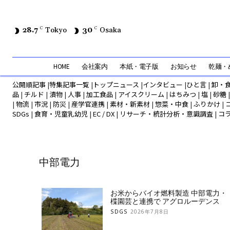
28.7
C
Tokyo
30
C
Osaka
HOME
会社案内
本紙・電子版
お知らせ
乾麺・め
公開順記事
|
特集記事一覧
|
トップニュース
|
インタビュー
|
ひと言
|
卸・
品
|
チルド
|
漬物
|
人事
|
加工食品
|
アイスクリーム
|
はちみつ
|
塩
|
砂糖
|
物流
|
市況
|
防災
|
産学官連携
|
素材・新素材
|
惣菜・中食
|
ふりかけ
|
SDGs
|
食育・児童乳幼児
|
EC / DX
|
リサーチ・統計分析・意識調査
|
コ
中部電力
お米からバイオ燃料製造 中部電力・
楪園芸と連携で アグロルーデンス
SDGS
2026年7月8日