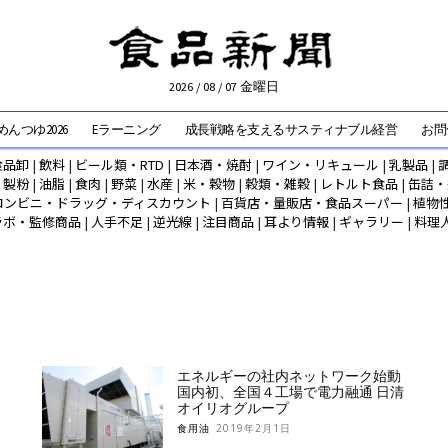
2026 / 08 / 07 金曜日
んつゆ2026
Eラーニング
成長戦略を支えるサスティナブル経営
お問
食品卸
|
飲料
|
ビール類・RTD
|
日本酒・焼酎
|
ワイン・リキュール
|
乳製品
|
|
製粉
|
油脂
|
食肉
|
野菜
|
水産
|
米・穀物
|
穀類・雑穀
|
レトルト食品
|
缶詰・
コンビニ・ドラッグ・ディスカウント
|
百貨店・量販店・食品スーパー
|
植物
ラボ・監修商品
|
人手不足
|
逆光線
|
注目商品
|
耳より情報
|
ギャラリー
|
料理
エネルギーの社内ネットワーク始動
国内初、全国４工場で電力融通 日清
オイリオグループ
食用油
2019年2月1日