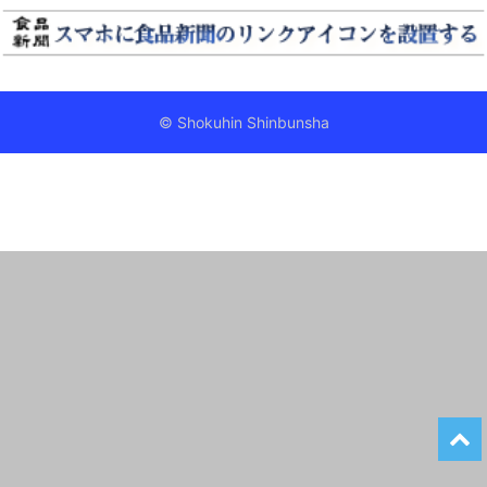
© Shokuhin Shinbunsha