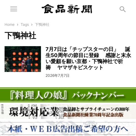
Home
Tags
下鴨神社
下鴨神社
7月7日は「チップスターの日」 誕
生50周年の節目に登録 感謝と末永
い愛顧を願い京都・下鴨神社で祈
祷 ヤマザキビスケット
2026年7月7日