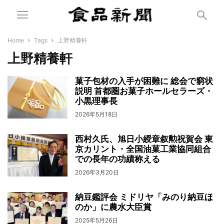
Home
Tags
上野精養軒
上野精養軒
菓子包材の入手が困難に 総会で窮状
説明 首都圏お菓子ホールセラーズ・
小黒理事長
2026年5月18日
西村久氏、旭日小綬章叙勲祝賀会 東
京カリント・全国油菓工業協同組合
での長年の功績称える
2026年3月20日
納豆鑑評会 ミドリヤ「みのり納豆ほ
のか」に農水大臣賞
2025年5月26日