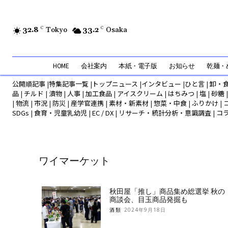
32.8
C
Tokyo
33.2
C
Osaka
HOME
会社案内
本紙・電子版
お知らせ
乾麺・め
公開順記事
|
特集記事一覧
|
トップニュース
|
インタビュー
|
ひと言
|
卸・
品
|
チルド
|
漬物
|
人事
|
加工食品
|
アイスクリーム
|
はちみつ
|
塩
|
砂糖
|
物流
|
市況
|
防災
|
産学官連携
|
素材・新素材
|
惣菜・中食
|
ふりかけ
|
SDGs
|
食育・児童乳幼児
|
EC / DX
|
リサーチ・統計分析・意識調査
|
コ
ワイマーケット
秋田屋「推し」商品集め総選挙 秋の
商談会、目玉商品発掘も
酒類
2024年9月18日