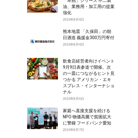
「本熟」シリーズ 不二製
油、業務用・加工用の提案
強化
2026年8月4日
熊本地震 「久保田」の朝
日酒造 義援金300万円寄付
2026年8月4日
飲食店経営者向けイベント
9月9日表参道で開催。次
の一皿につながるヒント見
つかる アメリカン・エキ
スプレス・インターナショ
ナル
2026年8月6日
家庭へ直接支援を続ける
NPO 物価高騰で貧困拡大
に警鐘 フードバンク愛知
2026年8月7日