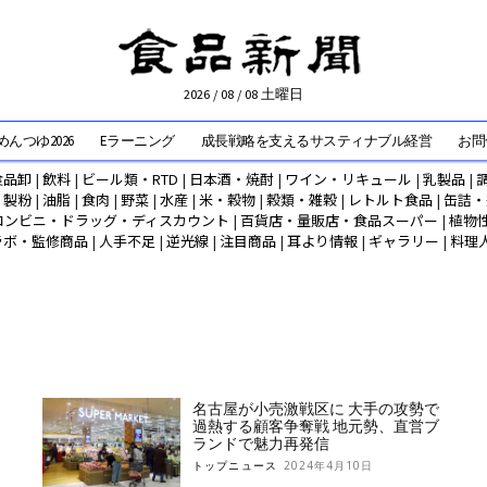
2026 / 08 / 08 土曜日
んつゆ2026
Eラーニング
成長戦略を支えるサスティナブル経営
お問
食品卸
|
飲料
|
ビール類・RTD
|
日本酒・焼酎
|
ワイン・リキュール
|
乳製品
|
|
製粉
|
油脂
|
食肉
|
野菜
|
水産
|
米・穀物
|
穀類・雑穀
|
レトルト食品
|
缶詰・
コンビニ・ドラッグ・ディスカウント
|
百貨店・量販店・食品スーパー
|
植物
ラボ・監修商品
|
人手不足
|
逆光線
|
注目商品
|
耳より情報
|
ギャラリー
|
料理
名古屋が小売激戦区に 大手の攻勢で
過熱する顧客争奪戦 地元勢、直営ブ
ランドで魅力再発信
トップニュース
2024年4月10日