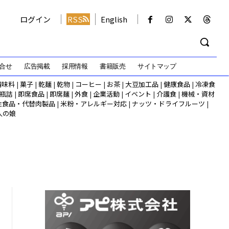
ログイン
RSS
English
合せ
広告掲載
採用情報
書籍販売
サイトマップ
調味料
|
菓子
|
乾麺
|
乾物
|
コーヒー
|
お茶
|
大豆加工品
|
健康食品
|
冷凍食
瓶詰
|
即席食品
|
即席麺
|
外食
|
企業活動
|
イベント
|
介護食
|
機械・資材
性食品・代替肉製品
|
米粉・アレルギー対応
|
ナッツ・ドライフルーツ
|
人の娘