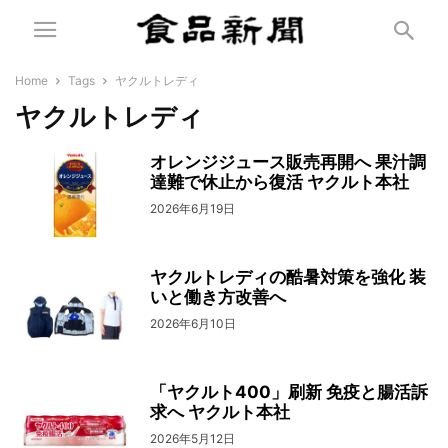
Home
Tags
ヤクルトレディ
ヤクルトレディ
オレンジジュース販売再開へ 果汁調
達難で休止から復活 ヤクルト本社
2026年6月19日
ヤクルトレディの酷暑対策を強化 装
いと働き方改善へ
2026年6月10日
「ヤクルト400」刷新 免疫と腸活訴
求へ ヤクルト本社
2026年5月12日