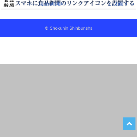
© Shokuhin Shinbunsha