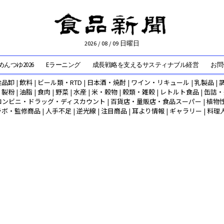
2026 / 08 / 09 日曜日
んつゆ2026
Eラーニング
成長戦略を支えるサスティナブル経営
お問
食品卸
|
飲料
|
ビール類・RTD
|
日本酒・焼酎
|
ワイン・リキュール
|
乳製品
|
|
製粉
|
油脂
|
食肉
|
野菜
|
水産
|
米・穀物
|
穀類・雑穀
|
レトルト食品
|
缶詰・
コンビニ・ドラッグ・ディスカウント
|
百貨店・量販店・食品スーパー
|
植物
ラボ・監修商品
|
人手不足
|
逆光線
|
注目商品
|
耳より情報
|
ギャラリー
|
料理