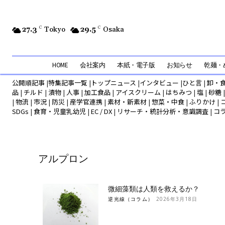
27.3
C
Tokyo
29.5
C
Osaka
HOME
会社案内
本紙・電子版
お知らせ
乾麺・め
公開順記事
|
特集記事一覧
|
トップニュース
|
インタビュー
|
ひと言
|
卸・
品
|
チルド
|
漬物
|
人事
|
加工食品
|
アイスクリーム
|
はちみつ
|
塩
|
砂糖
|
物流
|
市況
|
防災
|
産学官連携
|
素材・新素材
|
惣菜・中食
|
ふりかけ
|
SDGs
|
食育・児童乳幼児
|
EC / DX
|
リサーチ・統計分析・意識調査
|
コ
アルプロン
微細藻類は人類を救えるか？
逆光線（コラム）
2026年3月18日