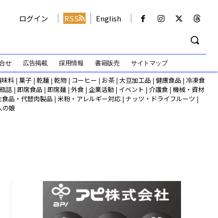
ログイン
RSS
English
合せ
広告掲載
採用情報
書籍販売
サイトマップ
調味料
|
菓子
|
乾麺
|
乾物
|
コーヒー
|
お茶
|
大豆加工品
|
健康食品
|
冷凍食
瓶詰
|
即席食品
|
即席麺
|
外食
|
企業活動
|
イベント
|
介護食
|
機械・資材
性食品・代替肉製品
|
米粉・アレルギー対応
|
ナッツ・ドライフルーツ
|
人の娘