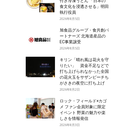
付き冷凍うどん 「日本の
食文化を浸透させる」明田
執行役員
2026年8月5日
旭食品グループ・食共創パ
ートナーズ 北海道産品の
EC事業譲受
2026年8月5日
キリン「晴れ風は花火を守
りたい」 資金不足などで
打ち上げられなかった全国
の花火玉をサザンビーチち
がさきの夜空に打ち上げ
2026年8月2日
ロック・フィールド×カゴ
メ ファン会員対象に限定
イベント 野菜の魅力や楽
しさを情報発信
2026年8月3日