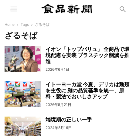
Home
Tags
ざるそば
ざるそば
イオン「トップバリュ」 全商品で環
境配慮を実装 プラスチック削減を推
進
2026年6月1日
イトーヨーカ堂 今夏、デリカは麺類
を主役に 麺の品質基準を統一、原
料・製法でおいしさアップ
2026年5月21日
端境期の正しい一手
2024年8月16日