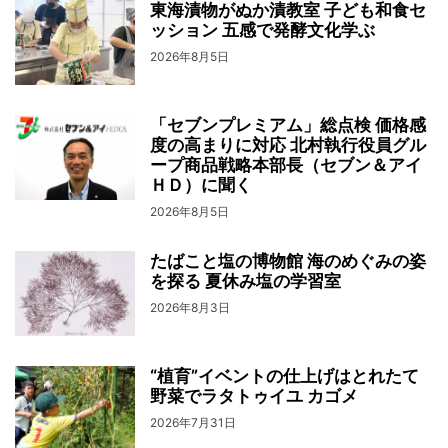
東海漬物がぬか漬教室 子ども和食セ
ッション 五感で発酵文化学ぶ
2026年8月5日
「セブンプレミアム」総点検 価格感
度の高まりに対応 北村執行役員グル
ープ商品戦略本部長（セブン＆アイ
ＨＤ）に聞く
2026年8月5日
たばこと塩の博物館 海のめぐみの姿
を探る 夏休み塩の学習室
2026年8月3日
“植育”イベントの仕上げはとれたて
野菜でラタトゥイユ カゴメ
2026年7月31日