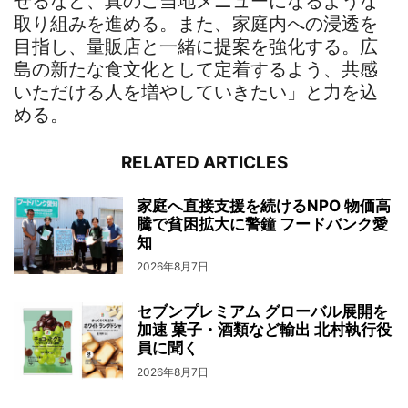
せるなど、真のご当地メニューになるような
取り組みを進める。また、家庭内への浸透を
目指し、量販店と一緒に提案を強化する。広
島の新たな食文化として定着するよう、共感
いただける人を増やしていきたい」と力を込
める。
RELATED ARTICLES
家庭へ直接支援を続けるNPO 物価高
騰で貧困拡大に警鐘 フードバンク愛
知
2026年8月7日
セブンプレミアム グローバル展開を
加速 菓子・酒類など輸出 北村執行役
員に聞く
2026年8月7日