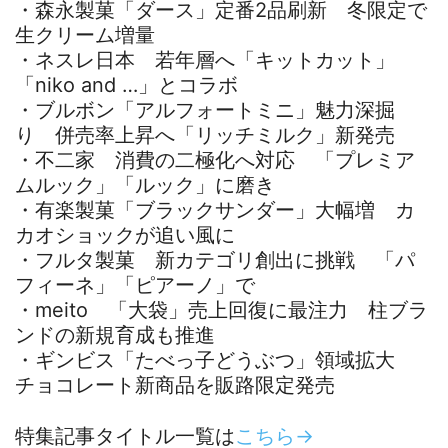
・森永製菓「ダース」定番2品刷新 冬限定で
生クリーム増量
・ネスレ日本 若年層へ「キットカット」
「niko and …」とコラボ
・ブルボン「アルフォートミニ」魅力深掘
り 併売率上昇へ「リッチミルク」新発売
・不二家 消費の二極化へ対応 「プレミア
ムルック」「ルック」に磨き
・有楽製菓「ブラックサンダー」大幅増 カ
カオショックが追い風に
・フルタ製菓 新カテゴリ創出に挑戦 「パ
フィーネ」「ピアーノ」で
・meito 「大袋」売上回復に最注力 柱ブラ
ンドの新規育成も推進
・ギンビス「たべっ子どうぶつ」領域拡大
チョコレート新商品を販路限定発売
特集記事タイトル一覧は
こちら→