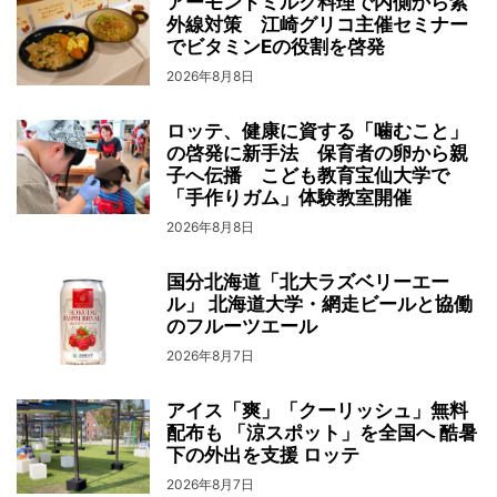
アーモンドミルク料理で内側から紫
外線対策 江崎グリコ主催セミナー
でビタミンEの役割を啓発
2026年8月8日
ロッテ、健康に資する「噛むこと」
の啓発に新手法 保育者の卵から親
子へ伝播 こども教育宝仙大学で
「手作りガム」体験教室開催
2026年8月8日
国分北海道「北大ラズベリーエー
ル」 北海道大学・網走ビールと協働
のフルーツエール
2026年8月7日
アイス「爽」「クーリッシュ」無料
配布も 「涼スポット」を全国へ 酷暑
下の外出を支援 ロッテ
2026年8月7日