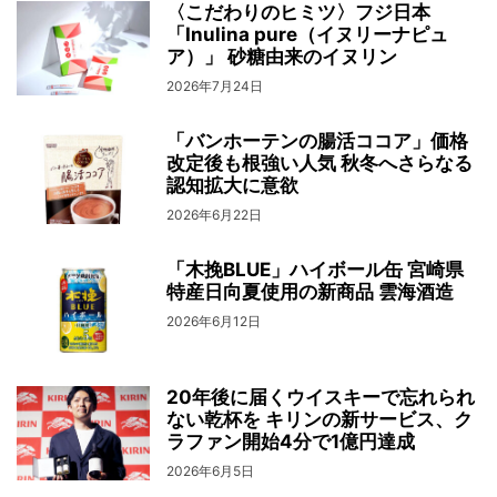
〈こだわりのヒミツ〉フジ日本
「Inulina pure（イヌリーナピュ
ア）」 砂糖由来のイヌリン
2026年7月24日
「バンホーテンの腸活ココア」価格
改定後も根強い人気 秋冬へさらなる
認知拡大に意欲
2026年6月22日
「木挽BLUE」ハイボール缶 宮崎県
特産日向夏使用の新商品 雲海酒造
2026年6月12日
20年後に届くウイスキーで忘れられ
ない乾杯を キリンの新サービス、ク
ラファン開始4分で1億円達成
2026年6月5日