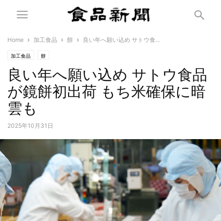
Home
加工食品
餅
良い年へ願い込め サトウ食...
加工食品
餅
良い年へ願い込め サトウ食品
が鏡餅初出荷 もち米確保に暗
雲も
2025年10月31日