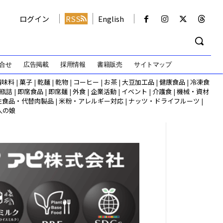
ログイン
RSS
English
合せ
広告掲載
採用情報
書籍販売
サイトマップ
調味料
|
菓子
|
乾麺
|
乾物
|
コーヒー
|
お茶
|
大豆加工品
|
健康食品
|
冷凍食
瓶詰
|
即席食品
|
即席麺
|
外食
|
企業活動
|
イベント
|
介護食
|
機械・資材
性食品・代替肉製品
|
米粉・アレルギー対応
|
ナッツ・ドライフルーツ
|
人の娘