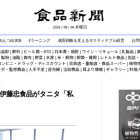
2026 / 08 / 06 木曜日
んつゆ2026
Eラーニング
成長戦略を支えるサスティナブル経営
お問
食品卸
|
飲料
|
ビール類・RTD
|
日本酒・焼酎
|
ワイン・リキュール
|
乳製品
|
|
製粉
|
油脂
|
食肉
|
野菜
|
水産
|
米・穀物
|
穀類・雑穀
|
レトルト食品
|
缶詰・
コンビニ・ドラッグ・ディスカウント
|
百貨店・量販店・食品スーパー
|
植物
ラボ・監修商品
|
人手不足
|
逆光線
|
注目商品
|
耳より情報
|
ギャラリー
|
料理
.
 伊藤忠食品がタニタ「私