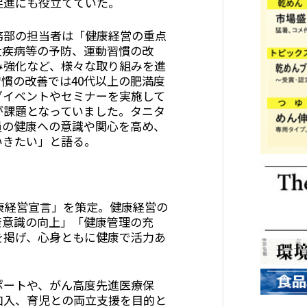
促進にも役立てていた。
務部の担当者は「健康経営の重点
大疾病等の予防、運動習慣の改
み強化など、様々な取り組みを進
慣の改善では40代以上の肥満度
グイベントやセミナーを実施して
が課題となっていました。タニタ
員の健康への意識や関心を高め、
いきたい」と語る。
健康経営宣言」を策定。健康経営の
康意識の向上」「健康管理の充
を掲げ、心身ともに健康で活力あ
ポートや、がん高度先進医療保
加入、育児との両立支援を目的と