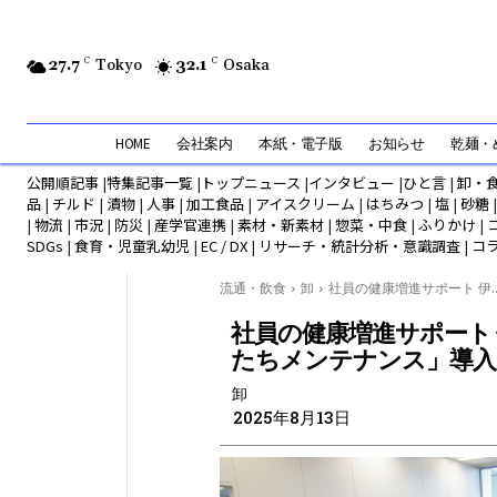
27.7
C
Tokyo
32.1
C
Osaka
HOME
会社案内
本紙・電子版
お知らせ
乾麺・め
公開順記事
|
特集記事一覧
|
トップニュース
|
インタビュー
|
ひと言
|
卸・
品
|
チルド
|
漬物
|
人事
|
加工食品
|
アイスクリーム
|
はちみつ
|
塩
|
砂糖
|
物流
|
市況
|
防災
|
産学官連携
|
素材・新素材
|
惣菜・中食
|
ふりかけ
|
SDGs
|
食育・児童乳幼児
|
EC / DX
|
リサーチ・統計分析・意識調査
|
コ
流通・飲食
卸
社員の健康増進サポート 伊..
社員の健康増進サポート
たちメンテナンス」導入
卸
2025年8月13日