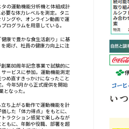
ニタの運動機能分析機と体組成計
に必要な体力レベルを測定。タニ
セリングや、オンライン動画で運
るプログラムを用意している。
「健康で豊かな食生活創り」に基
」を掲げ、社員の健康力向上に注
創業80周年記念事業で試験的に
」サービスに参加。運動機能測定
見つめ直すきっかけになったこと
定。今年5月から正式提供を開始
業となった。
ら立ち上がる動作で運動機能を計
評価した「体力得点」をもとに、
アトラクション感覚で楽しみなが
とともに、年齢や役職、部署を超