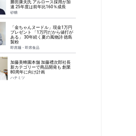
勝田康夫氏 アルロース採用が加
速 25年度は前年比160％成長
砂糖
「金ちゃんヌードル」現金1万円
プレゼント 「1万円だから値打が
ある」 30年続く夏の風物詩 徳島
製粉
即席麺・即席食品
加藤美蜂園本舗 加藤禮次郎社長
新カテゴリーで商品開発も 創業
80周年に向け計画
ハチミツ