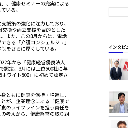
座」、健康セミナーの充実による
している。
立支援策の強化に注力しており、
情報交換や両立支援を目的とした
た。また、この8月からは、電話
ができる「介護コンシェルジュ」
インタビ
体制をさらに厚くしている。
022年から「健康経営優良法人
で認定、3月には上位500社に与
5ホワイト500」に初めて認定さ
心身ともに健康を保持・増進し、
ことが、企業理念にある「健康で
「食のライフラインを担う責任を
との考えから、健康経営の取り組