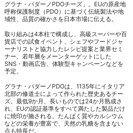
グラナ・パダーノPDOチーズ」。EUの原産地
呼称保護制度（PDO）に基づく伝統製法や地
域性、品質の確かさを日本市場に伝える。
取り組みは4本柱で構成し、高級スーパーや百
貨店での試食イベント、シェフやフードジャ
ーナリストと協力したレシピ提案と業界セミ
ナー、若年層をメーンターゲットにした
SNS・動画広告、体験型キャンペーンなどを
予定。
グラナ・パダーノPDOは、1135年にイタリア
北部の修道士によって作られた歴史あるチー
ズ。最低9か月、長いものでは24か月熟成さ
れ、EUの認証基準をすべて満たした製品だけ
に焼印が施される。たんぱく質やカルシウム
などの栄養が豊富で、天然の乳糖を含まない
点も特長だ。