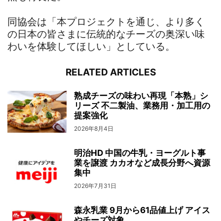
同協会は「本プロジェクトを通じ、より多く
の日本の皆さまに伝統的なチーズの奥深い味
わいを体験してほしい」としている。
RELATED ARTICLES
熟成チーズの味わい再現「本熟」シ
リーズ 不二製油、業務用・加工用の
提案強化
2026年8月4日
明治HD 中国の牛乳・ヨーグルト事
業を譲渡 カカオなど成長分野へ資源
集中
2026年7月31日
森永乳業 9月から61品値上げ アイス
やチーズ対象