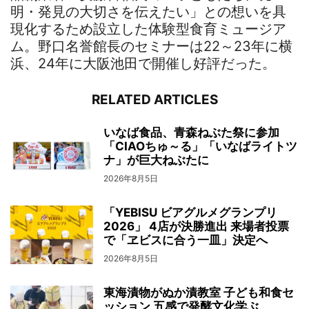
明・発見の大切さを伝えたい」との想いを具
現化するため設立した体験型食育ミュージア
ム。野口名誉館長のセミナーは22～23年に横
浜、24年に大阪池田で開催し好評だった。
RELATED ARTICLES
いなば食品、青森ねぶた祭に参加
「CIAOちゅ～る」「いなばライトツ
ナ」が巨大ねぶたに
2026年8月5日
「YEBISU ビアグルメグランプリ
2026」 4店が決勝進出 来場者投票
で「ヱビスに合う一皿」決定へ
2026年8月5日
東海漬物がぬか漬教室 子ども和食セ
ッション 五感で発酵文化学ぶ