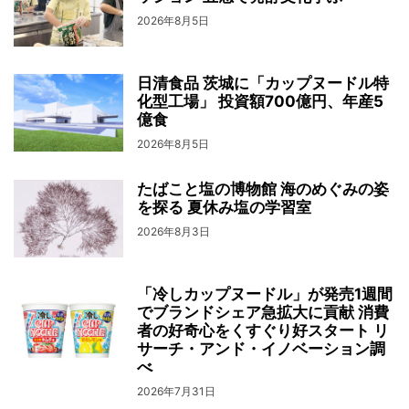
2026年8月5日
日清食品 茨城に「カップヌードル特
化型工場」 投資額700億円、年産5
億食
2026年8月5日
たばこと塩の博物館 海のめぐみの姿
を探る 夏休み塩の学習室
2026年8月3日
「冷しカップヌードル」が発売1週間
でブランドシェア急拡大に貢献 消費
者の好奇心をくすぐり好スタート リ
サーチ・アンド・イノベーション調
べ
2026年7月31日