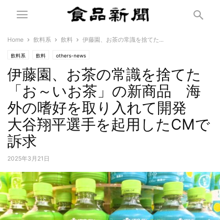
Home
飲料系
飲料
伊藤園、お茶の常識を捨てた...
飲料系
飲料
others-news
伊藤園、お茶の常識を捨てた
「お～いお茶」の新商品 海
外の嗜好を取り入れて開発
大谷翔平選手を起用したCMで
訴求
2025年3月21日