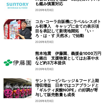
も鑑み慎重対応
2026年8月8日
コカ･コーラ自販機にラベルレスボト
ル初導入 キャップに全ての表示項
目を表記して新境地開拓 「い・
ろ・は・す 天然水」で始動
2026年8月8日
熊本地震 伊藤園、義援金1000万円
を拠出 支援物資としてはお茶や水
など約3万本提供
2026年8月8日
サントリービバレッジ＆フード上期
増収増益 日本ではコアブランドと
「ギルティ炭酸NOPE」の好調が寄
与して販売数量も成長
2026年8月8日