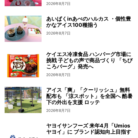
2026年8月7日
あいぱくinあべのハルカス ・個性豊
かなアイス100種揃う
2026年8月7日
ケイエス冷凍食品 ハンバーグ市場に
挑戦 子どもの声で商品づくり 「ちび
ころバーグ」発売へ
2026年8月7日
アイス「爽」「クーリッシュ」無料
配布も 「涼スポット」を全国へ 酷暑
下の外出を支援 ロッテ
2026年8月7日
ヤヨイサンフーズ 来年4月「Umios
ヤヨイ」に ブランド認知向上目指す