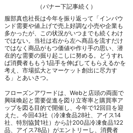
（バナー下記事続く）
服部真也社長は今年を振り返って「インバウ
ンド需要や値上げで売上好調な小売や企業も
多かったが、この状況がいつまでも続くわけ
ではない。当社は右から左へ商品を流すだけ
ではなく商品がもつ価値や作り手の思い、潜
在的な需要の掘り起こしに努める。どうすれ
ば消費者ももう1品手を伸ばしてもらえるかを
考え、市場拡大とマーケット創出に尽力す
る」とあいさつ。
フローズンアワードは、Webと店頭の両面で
興味喚起と需要促進を図り立寄率と購買率ア
ップを図る目的で開催し、今年で12回目を迎
えた。今回43社（冷凍食品28社、アイス14
社、特別協賛1社）から計200品冷凍食品122
品、アイス78品）がエントリーし、消費者