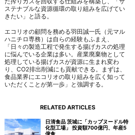
た搾りカスを回収する仕組みを構築し、「サ
ステナブルな資源循環の取り組みを広げてい
きたい」と語る。
エコリオの顧問を務める羽田誠一氏（元マル
ハニチロ専務）は自らの経験もふまえ、
「日々の製造工程で発生する揚げカスの処理
に悩んでいる企業は多い。産業廃棄物として
処理している揚げカスが資源に生まれ変わ
り、CO2排出削減にも貢献できる。まずは、
食品業界にエコリオの取り組みを広く知って
いただくことが第一歩」と強調する。
RELATED ARTICLES
日清食品 茨城に「カップヌードル特
化型工場」 投資額700億円、年産5
億食