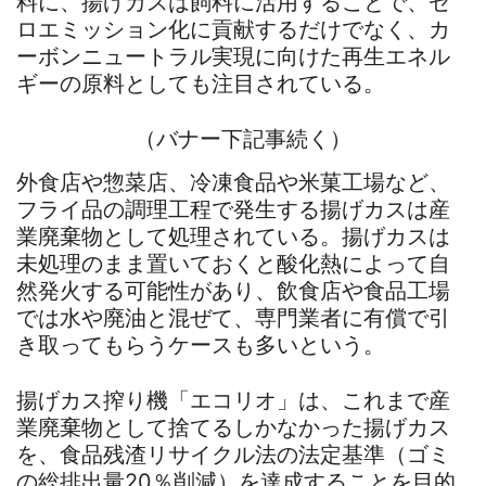
料に、揚げカスは飼料に活用することで、ゼ
ロエミッション化に貢献するだけでなく、カ
ーボンニュートラル実現に向けた再生エネル
ギーの原料としても注目されている。
（バナー下記事続く）
外食店や惣菜店、冷凍食品や米菓工場など、
フライ品の調理工程で発生する揚げカスは産
業廃棄物として処理されている。揚げカスは
未処理のまま置いておくと酸化熱によって自
然発火する可能性があり、飲食店や食品工場
では水や廃油と混ぜて、専門業者に有償で引
き取ってもらうケースも多いという。
揚げカス搾り機「エコリオ」は、これまで産
業廃棄物として捨てるしかなかった揚げカス
を、食品残渣リサイクル法の法定基準（ゴミ
の総排出量20％削減）を達成することを目的