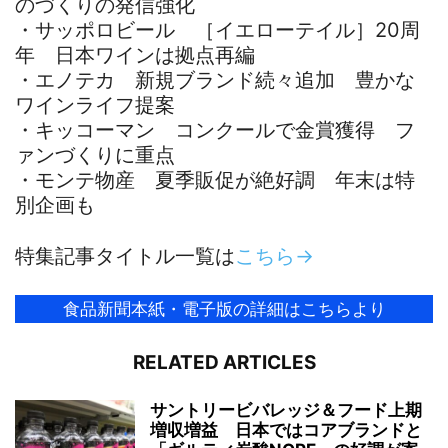
のづくりの発信強化
・サッポロビール ［イエローテイル］20周
年 日本ワインは拠点再編
・エノテカ 新規ブランド続々追加 豊かな
ワインライフ提案
・キッコーマン コンクールで金賞獲得 フ
ァンづくりに重点
・モンテ物産 夏季販促が絶好調 年末は特
別企画も
特集記事タイトル一覧は
こちら→
食品新聞本紙・電子版の詳細はこちらより
RELATED ARTICLES
サントリービバレッジ＆フード上期
増収増益 日本ではコアブランドと