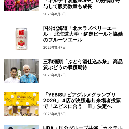
「ギルティ炭酸NOPE」の好調が寄
与して販売数量も成長
2026年8月8日
国分北海道「北大ラズベリーエー
ル」 北海道大学・網走ビールと協働
のフルーツエール
2026年8月7日
三和酒類「ぶどう酒仕込み祭」 高品
質ぶどうの収穫期待
2026年8月7日
「YEBISU ビアグルメグランプリ
2026」 4店が決勝進出 来場者投票
で「ヱビスに合う一皿」決定へ
2026年8月5日
HBA・国分グループ共催「カクテル