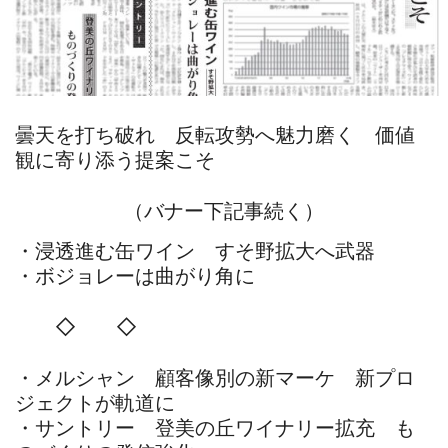
曇天を打ち破れ 反転攻勢へ魅力磨く 価値
観に寄り添う提案こそ
（バナー下記事続く）
・浸透進む缶ワイン すそ野拡大へ武器
・ボジョレーは曲がり角に
◇ ◇
・メルシャン 顧客像別の新マーケ 新プロ
ジェクトが軌道に
・サントリー 登美の丘ワイナリー拡充 も