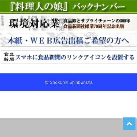
© Shokuhin Shinbunsha