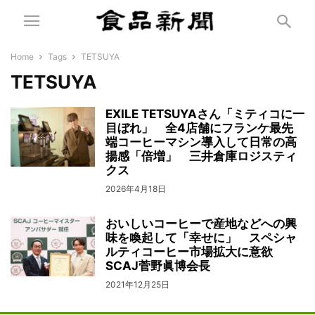
Home
Tags
TETSUYA
TETSUYA
EXILE TETSUYAさん「ミティコに一
目ぼれ」 全4店舗にフランケ最先
端コーヒーマシン導入して日常の高
揚感「倍増」 三井倉庫ロジスティ
クス
2026年4月18日
おいしいコーヒーで産地などへの興
味を喚起して「幸せに」 スペシャ
ルティコーヒー市場拡大に意欲
SCAJ菅野眞博会長
2021年12月25日