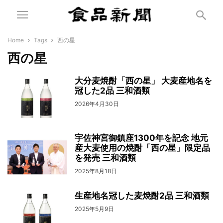
Home
Tags
西の星
西の星
大分麦焼酎「西の星」 大麦産地名を
冠した2品 三和酒類
2026年4月30日
宇佐神宮御鎮座1300年を記念 地元
産大麦使用の焼酎「西の星」限定品
を発売 三和酒類
2025年8月18日
生産地名冠した麦焼酎2品 三和酒類
2025年5月9日