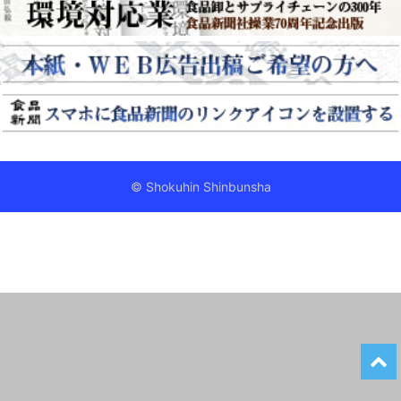
© Shokuhin Shinbunsha