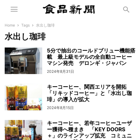
Home
Tags
水出し珈琲
水出し珈琲
5分で抽出のコールドブリュー機能搭
載 最上級モデルの全自動コーヒー
マシン発売 デロンギ・ジャパン
2024年8月31日
キーコーヒー、関西エリアを開拓
「リキッドコーヒー」と「水出し珈
琲」の導入が拡大
2024年8月15日
キーコーヒー、若年コーヒーユーザ
ー獲得へ種まき 「KEY DOORS
＋」のラインアップ拡充 コミュニ