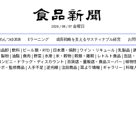
2026 / 08 / 07 金曜日
んつゆ2026
Eラーニング
成長戦略を支えるサスティナブル経営
お問
食品卸
|
飲料
|
ビール類・RTD
|
日本酒・焼酎
|
ワイン・リキュール
|
乳製品
|
|
製粉
|
油脂
|
食肉
|
野菜
|
水産
|
米・穀物
|
穀類・雑穀
|
レトルト食品
|
缶詰・
コンビニ・ドラッグ・ディスカウント
|
百貨店・量販店・食品スーパー
|
植物
ラボ・監修商品
|
人手不足
|
逆光線
|
注目商品
|
耳より情報
|
ギャラリー
|
料理