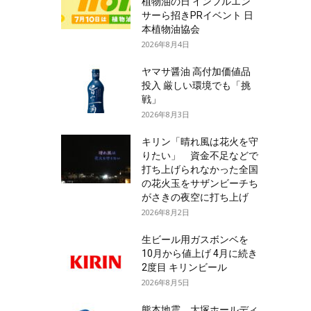
植物油の日 インフルエン
サーら招きPRイベント 日
本植物油協会
2026年8月4日
ヤマサ醤油 高付加価値品
投入 厳しい環境でも「挑
戦」
2026年8月3日
キリン「晴れ風は花火を守
りたい」 資金不足などで
打ち上げられなかった全国
の花火玉をサザンビーチち
がさきの夜空に打ち上げ
2026年8月2日
生ビール用ガスボンベを
10月から値上げ 4月に続き
2度目 キリンビール
2026年8月5日
熊本地震 大塚ホールディ