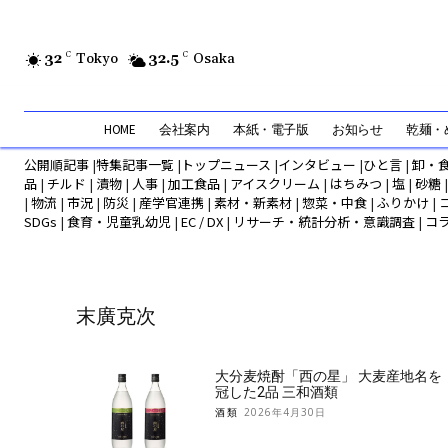
32
C
Tokyo
32.5
C
Osaka
HOME
会社案内
本紙・電子版
お知らせ
乾麺・め
公開順記事
|
特集記事一覧
|
トップニュース
|
インタビュー
|
ひと言
|
卸・
品
|
チルド
|
漬物
|
人事
|
加工食品
|
アイスクリーム
|
はちみつ
|
塩
|
砂糖
|
物流
|
市況
|
防災
|
産学官連携
|
素材・新素材
|
惣菜・中食
|
ふりかけ
|
SDGs
|
食育・児童乳幼児
|
EC / DX
|
リサーチ・統計分析・意識調査
|
コ
末廣克次
大分麦焼酎「西の星」 大麦産地名を
冠した2品 三和酒類
酒類
2026年4月30日