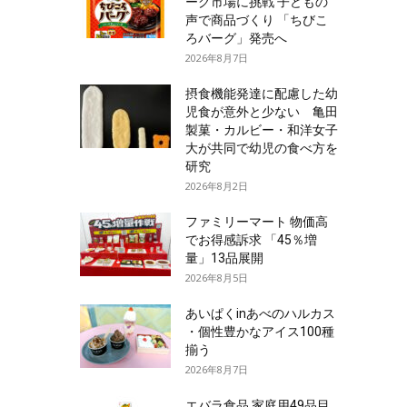
ーグ市場に挑戦 子どもの
声で商品づくり 「ちびこ
ろバーグ」発売へ
2026年8月7日
摂食機能発達に配慮した幼
児食が意外と少ない 亀田
製菓・カルビー・和洋女子
大が共同で幼児の食べ方を
研究
2026年8月2日
ファミリーマート 物価高
でお得感訴求 「45％増
量」13品展開
2026年8月5日
あいぱくinあべのハルカス
・個性豊かなアイス100種
揃う
2026年8月7日
エバラ食品 家庭用49品目