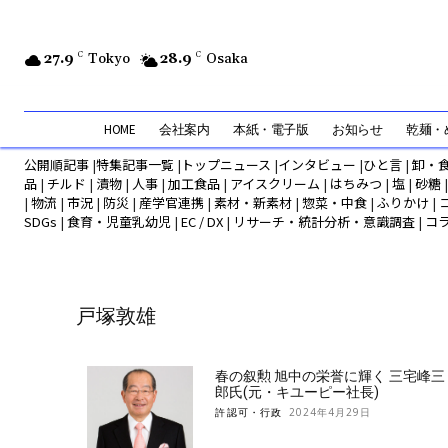
27.9
C
Tokyo
28.9
C
Osaka
HOME
会社案内
本紙・電子版
お知らせ
乾麺・め
公開順記事
|
特集記事一覧
|
トップニュース
|
インタビュー
|
ひと言
|
卸・
品
|
チルド
|
漬物
|
人事
|
加工食品
|
アイスクリーム
|
はちみつ
|
塩
|
砂糖
|
物流
|
市況
|
防災
|
産学官連携
|
素材・新素材
|
惣菜・中食
|
ふりかけ
|
SDGs
|
食育・児童乳幼児
|
EC / DX
|
リサーチ・統計分析・意識調査
|
コ
戸塚敦雄
春の叙勲 旭中の栄誉に輝く 三宅峰三
郎氏(元・キユーピー社長)
許認可・行政
2024年4月29日