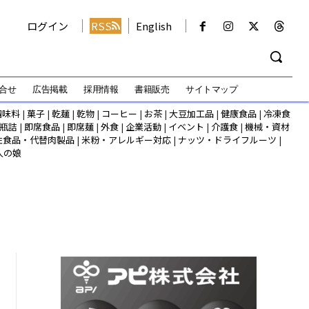
ログイン
RSS
English
合せ
広告掲載
採用情報
書籍販売
サイトマップ
調味料
|
菓子
|
乾麺
|
乾物
|
コーヒー
|
お茶
|
大豆加工品
|
健康食品
|
冷凍食
瓶詰
|
即席食品
|
即席麺
|
外食
|
企業活動
|
イベント
|
介護食
|
機械・資材
性食品・代替肉製品
|
米粉・アレルギー対応
|
ナッツ・ドライフルーツ
|
人の娘