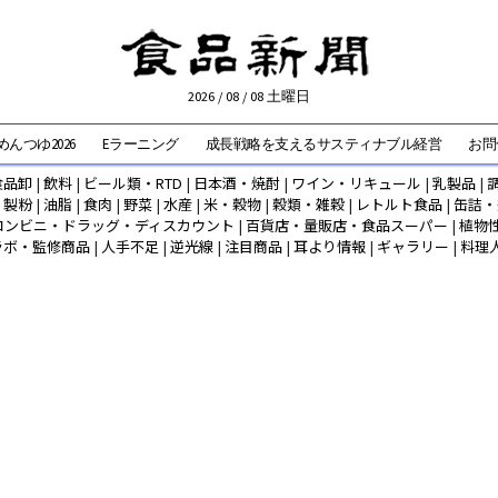
2026 / 08 / 08 土曜日
んつゆ2026
Eラーニング
成長戦略を支えるサスティナブル経営
お問
食品卸
|
飲料
|
ビール類・RTD
|
日本酒・焼酎
|
ワイン・リキュール
|
乳製品
|
|
製粉
|
油脂
|
食肉
|
野菜
|
水産
|
米・穀物
|
穀類・雑穀
|
レトルト食品
|
缶詰・
コンビニ・ドラッグ・ディスカウント
|
百貨店・量販店・食品スーパー
|
植物
ラボ・監修商品
|
人手不足
|
逆光線
|
注目商品
|
耳より情報
|
ギャラリー
|
料理