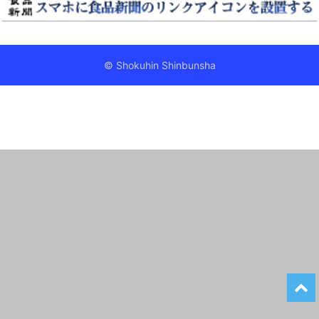
© Shokuhin Shinbunsha