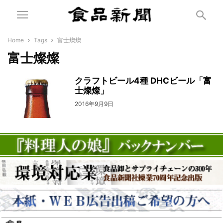
Home
Tags
富士燦燦
富士燦燦
クラフトビール4種 DHCビール「富
士燦燦」
2016年9月9日