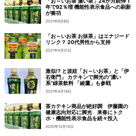
「お～いお茶 濃い茶」24か月続伸 1
年で92％増 機能性表示食品への刷新
が奏功
2021年9月8日
「お～いお茶 お抹茶」はエナジード
リンク？ 20代男性から支持
2021年4月21日
激似!? と波紋「お～いお茶」と「伊
右衛門」 カテキンで脚光の“濃い
系”緑茶飲料 「綾鷹」も参戦
2021年4月16日
茶カテキン商品が絶好調 伊藤園の
健康志向対応に脚光 来春にトク
ホ・機能性表示食品を続々投入
2020年12月14日