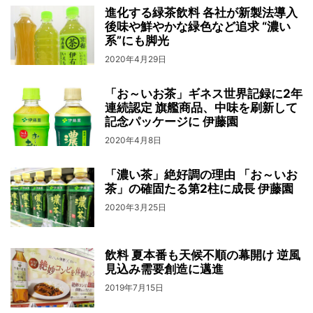
進化する緑茶飲料 各社が新製法導入
後味や鮮やかな緑色など追求 “濃い
系”にも脚光
2020年4月29日
「お～いお茶」ギネス世界記録に2年
連続認定 旗艦商品、中味を刷新して
記念パッケージに 伊藤園
2020年4月8日
「濃い茶」絶好調の理由 「お～いお
茶」の確固たる第2柱に成長 伊藤園
2020年3月25日
飲料 夏本番も天候不順の幕開け 逆風
見込み需要創造に邁進
2019年7月15日