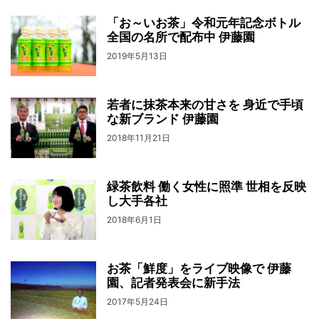
「お～いお茶」令和元年記念ボトル
全国の名所で配布中 伊藤園
2019年5月13日
若者に抹茶本来の甘さを 身近で手頃
な新ブランド 伊藤園
2018年11月21日
緑茶飲料 働く女性に照準 世相を反映
し大手各社
2018年6月1日
お茶「鮮度」をライブ映像で 伊藤
園、記者発表会に新手法
2017年5月24日