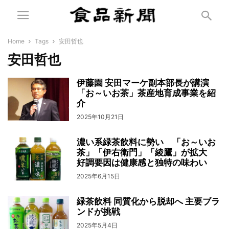
Home
Tags
安田哲也
安田哲也
伊藤園 安田マーケ副本部長が講演
「お～いお茶」茶産地育成事業を紹
介
2025年10月21日
濃い系緑茶飲料に勢い 「お～いお
茶」「伊右衛門」「綾鷹」が拡大
好調要因は健康感と独特の味わい
2025年6月15日
緑茶飲料 同質化から脱却へ 主要ブラ
ンドが挑戦
2025年5月4日