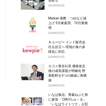
遅延も
2026年8月3日
Mizkan 食酢・つゆなど値
上げ 9月家庭用、10月業務
用
2026年8月3日
キユーピー インド販売会
社を設立へ 現地の食の多
様化に対応
2026年8月5日
カゴメ奥谷社長 価格改定
後の成長課題が明確化 野
菜飲料を3つの価値に再構
築
2026年8月3日
いなば食品、青森ねぶた祭
に参加 「CIAOちゅ～る」
「いなばライトツナ」が巨