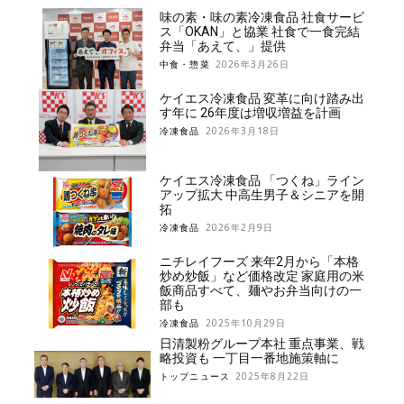
味の素・味の素冷凍食品 社食サービ
ス「OKAN」と協業 社食で一食完結
弁当「あえて、」提供
中食・惣菜
2026年3月26日
ケイエス冷凍食品 変革に向け踏み出
す年に 26年度は増収増益を計画
冷凍食品
2026年3月18日
ケイエス冷凍食品 「つくね」ライン
アップ拡大 中高生男子＆シニアを開
拓
冷凍食品
2026年2月9日
ニチレイフーズ 来年2月から「本格
炒め炒飯」など価格改定 家庭用の米
飯商品すべて、麺やお弁当向けの一
部も
冷凍食品
2025年10月29日
日清製粉グループ本社 重点事業、戦
略投資も 一丁目一番地施策軸に
トップニュース
2025年8月22日