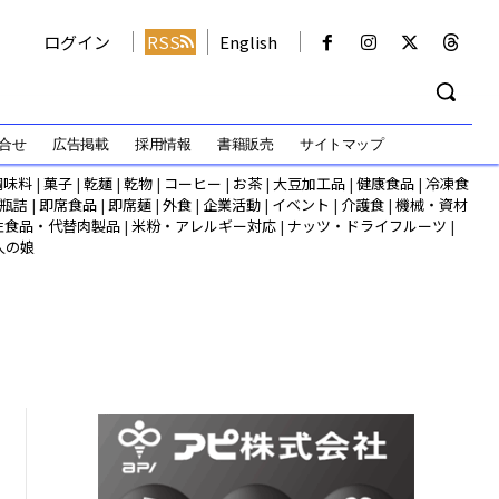
ログイン
RSS
English
合せ
広告掲載
採用情報
書籍販売
サイトマップ
調味料
|
菓子
|
乾麺
|
乾物
|
コーヒー
|
お茶
|
大豆加工品
|
健康食品
|
冷凍食
瓶詰
|
即席食品
|
即席麺
|
外食
|
企業活動
|
イベント
|
介護食
|
機械・資材
性食品・代替肉製品
|
米粉・アレルギー対応
|
ナッツ・ドライフルーツ
|
人の娘