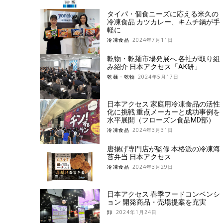
タイパ・個食ニーズに応える米久の
冷凍食品 カツカレー、キムチ鍋が手
軽に
冷凍食品
2024年7月11日
乾物・乾麺市場発展へ 各社が取り組
み紹介 日本アクセス「AK研」
乾麺・乾物
2024年5月17日
日本アクセス 家庭用冷凍食品の活性
化に挑戦 重点メーカーと成功事例を
水平展開（フローズン食品MD部）
冷凍食品
2024年3月31日
唐揚げ専門店が監修 本格派の冷凍海
苔弁当 日本アクセス
冷凍食品
2024年3月29日
日本アクセス 春季フードコンベンシ
ョン 開発商品・売場提案を充実
卸
2024年1月24日