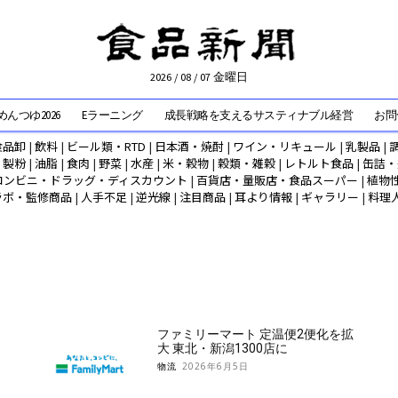
2026 / 08 / 07 金曜日
んつゆ2026
Eラーニング
成長戦略を支えるサスティナブル経営
お問
食品卸
|
飲料
|
ビール類・RTD
|
日本酒・焼酎
|
ワイン・リキュール
|
乳製品
|
|
製粉
|
油脂
|
食肉
|
野菜
|
水産
|
米・穀物
|
穀類・雑穀
|
レトルト食品
|
缶詰・
コンビニ・ドラッグ・ディスカウント
|
百貨店・量販店・食品スーパー
|
植物
ラボ・監修商品
|
人手不足
|
逆光線
|
注目商品
|
耳より情報
|
ギャラリー
|
料理
ファミリーマート 定温便2便化を拡
大 東北・新潟1300店に
物流
2026年6月5日