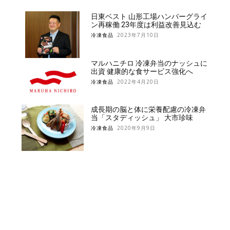
日東ベスト 山形工場ハンバーグライ
ン再稼働 23年度は利益改善見込む
冷凍食品
2023年7月10日
マルハニチロ 冷凍弁当のナッシュに
出資 健康的な食サービス強化へ
冷凍食品
2022年4月20日
成長期の脳と体に栄養配慮の冷凍弁
当「スタディッシュ」 大市珍味
冷凍食品
2020年9月9日