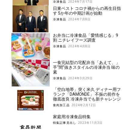
冷凍食品
2024年7月17日
日東ベスト コロナ禍からの再生目指
す 5か年の中期計画が始動
冷凍食品
2024年7月8日
お弁当に冷凍食品「愛情感じる」9
割 ニチレイフーズ調査
冷凍食品
2024年4月8日
一食完結型の宅配弁当「あえて、」
手“間”抜きスタイルの冷凍弁当 味の
素
冷凍食品
2024年3月29日
「空白地帯」突く米久 ディナー用フ
ランク「DAMONDE」 不振の前作を
徹底改良 冷凍弁当でも新チャレンジ
食肉加工品
2024年2月12日
家庭用冷凍食品特集
特集記事見出し
2023年11月3日