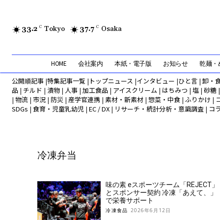
33.2
C
Tokyo
37.7
C
Osaka
HOME
会社案内
本紙・電子版
お知らせ
乾麺・め
公開順記事
|
特集記事一覧
|
トップニュース
|
インタビュー
|
ひと言
|
卸・
品
|
チルド
|
漬物
|
人事
|
加工食品
|
アイスクリーム
|
はちみつ
|
塩
|
砂糖
|
物流
|
市況
|
防災
|
産学官連携
|
素材・新素材
|
惣菜・中食
|
ふりかけ
|
SDGs
|
食育・児童乳幼児
|
EC / DX
|
リサーチ・統計分析・意識調査
|
コ
冷凍弁当
味の素 eスポーツチーム「REJECT」
とスポンサー契約 冷凍「あえて、」
で栄養サポート
冷凍食品
2026年6月12日