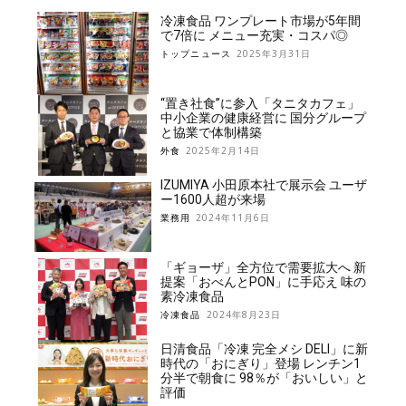
冷凍食品 ワンプレート市場が5年間
で7倍に メニュー充実・コスパ◎
トップニュース
2025年3月31日
“置き社食”に参入「タニタカフェ」
中小企業の健康経営に 国分グループ
と協業で体制構築
外食
2025年2月14日
IZUMIYA 小田原本社で展示会 ユーザ
ー1600人超が来場
業務用
2024年11月6日
「ギョーザ」全方位で需要拡大へ 新
提案「おべんとPON」に手応え 味の
素冷凍食品
冷凍食品
2024年8月23日
日清食品「冷凍 完全メシ DELI」に新
時代の「おにぎり」登場 レンチン1
分半で朝食に 98％が「おいしい」と
評価