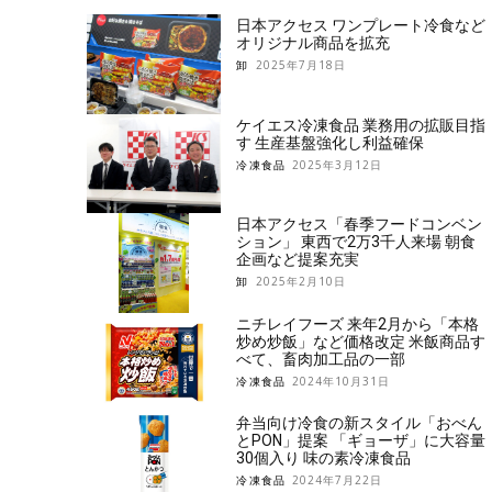
日本アクセス ワンプレート冷食など
オリジナル商品を拡充
卸
2025年7月18日
ケイエス冷凍食品 業務用の拡販目指
す 生産基盤強化し利益確保
冷凍食品
2025年3月12日
日本アクセス「春季フードコンベン
ション」 東西で2万3千人来場 朝食
企画など提案充実
卸
2025年2月10日
ニチレイフーズ 来年2月から「本格
炒め炒飯」など価格改定 米飯商品す
べて、畜肉加工品の一部
冷凍食品
2024年10月31日
弁当向け冷食の新スタイル「おべん
とPON」提案 「ギョーザ」に大容量
30個入り 味の素冷凍食品
冷凍食品
2024年7月22日