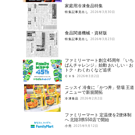
家庭用冷凍食品特集
特集記事見出し
2026年3月30日
食品関連機械・資材版
特集記事見出し
2026年3月23日
ファミリーマート創立45周年 「いち
ばんチャレンジ」始動 おいしい・お
トク・わくわくなど追求
ＣＶＳ
2026年3月2日
ニッスイ 冷食に「かつ丼」登場 王道
メニューで新規開拓
冷凍食品
2026年2月2日
ファミリーマート 定温便を2便体制
へ 北陸3県550店で開始
小売
2025年9月12日