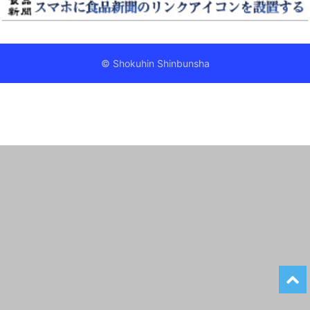
© Shokuhin Shinbunsha