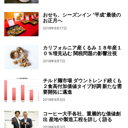
おせち、シーズンイン “平成”最後の
お正月へ
2018年9月17日
カリフォルニア産くるみ １８年産１
０％増見込む 関税問題の影響注視
2018年9月7日
チルド麺市場 ダウントレンド続くも
２食高付加価値タイプ好調 新たな需
要開拓に邁進
2018年9月5日
コーヒー大手各社、重層的な価値創
出 産地や製造工程を詳しく語る
2018年9月3日