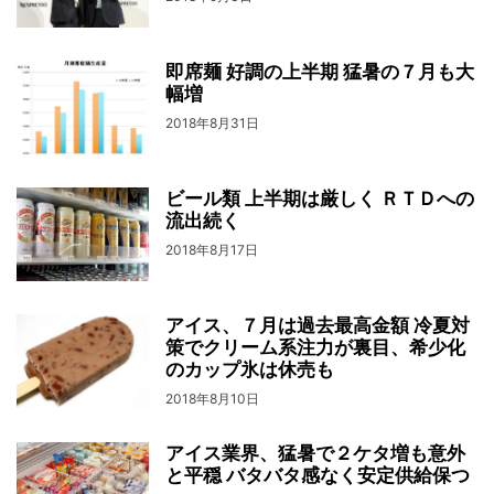
即席麺 好調の上半期 猛暑の７月も大
幅増
2018年8月31日
ビール類 上半期は厳しく ＲＴＤへの
流出続く
2018年8月17日
アイス、７月は過去最高金額 冷夏対
策でクリーム系注力が裏目、希少化
のカップ氷は休売も
2018年8月10日
アイス業界、猛暑で２ケタ増も意外
と平穏 バタバタ感なく安定供給保つ