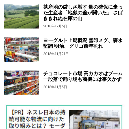
茶産地の厳しさ増す 量の確保に走っ
た生産者「地獄の釜が開いた」 さば
ききれぬ在庫の山
2018年12月5日
ヨーグルト上期概況 雪印メグ、森永
堅調 明治、グリコ前年割れ
2018年11月21日
チョコレート市場 高カカオはブーム
一段落で踊り場も商機には事欠かず
2018年11月5日