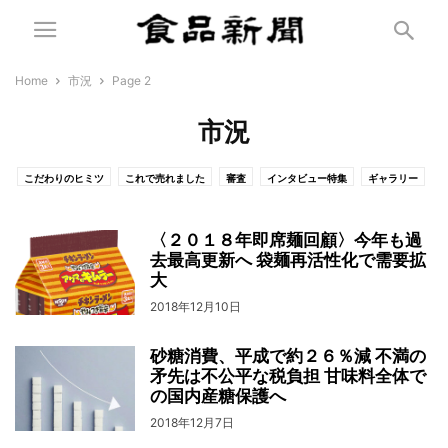
Home
市況
Page 2
市況
こだわりのヒミツ
これで売れました
審査
インタビュー特集
ギャラリー
通販食品展示商談会
耳より情報
飲料系
ACCI GUSTO
OTHERS-NEWS
ドリンク ジャパン
流通・飲食
トップニュース
〈２０１８年即席麺回顧〉今年も過
逆光線（コラム）
加工食品
去最高更新へ 袋麺再活性化で需要拡
産学官連携
その他
ひと言
お知らせ
大
農水畜産業
市況
ＰＲ特集
急告
特集記事見出し
訃報
2018年12月10日
新春特別記事
食で地方創生
食で地方創生（参考記事）
FREEONLINE
特集記事
採用情報
砂糖消費、平成で約２６％減 不満の
矛先は不公平な税負担 甘味料全体で
の国内産糖保護へ
2018年12月7日