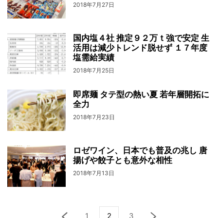
2018年7月27日
国内塩４社 推定９２万ｔ強で安定 生
活用は減少トレンド脱せず １７年度
塩需給実績
2018年7月25日
即席麺 タテ型の熱い夏 若年層開拓に
全力
2018年7月23日
ロゼワイン、日本でも普及の兆し 唐
揚げや餃子とも意外な相性
2018年7月13日
1
2
3