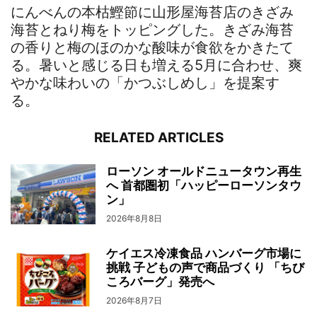
にんべんの本枯鰹節に山形屋海苔店のきざみ
海苔とねり梅をトッピングした。きざみ海苔
の香りと梅のほのかな酸味が食欲をかきたて
る。暑いと感じる日も増える5月に合わせ、爽
やかな味わいの「かつぶしめし」を提案す
る。
RELATED ARTICLES
ローソン オールドニュータウン再生
へ 首都圏初「ハッピーローソンタウ
ン」
2026年8月8日
ケイエス冷凍食品 ハンバーグ市場に
挑戦 子どもの声で商品づくり 「ちび
ころバーグ」発売へ
2026年8月7日