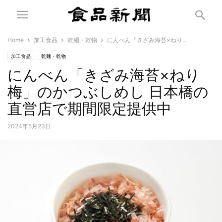
Home
加工食品
乾麺・乾物
にんべん「きざみ海苔×ねり...
加工食品
乾麺・乾物
にんべん「きざみ海苔×ねり
梅」のかつぶしめし 日本橋の
直営店で期間限定提供中
2024年5月23日