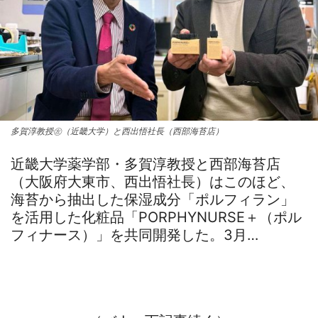
多賀淳教授㊧（近畿大学）と西出悟社長（西部海苔店）
近畿大学薬学部・多賀淳教授と西部海苔店
（大阪府大東市、西出悟社長）はこのほど、
海苔から抽出した保湿成分「ポルフィラン」
を活用した化粧品「PORPHYNURSE＋（ポル
フィナース）」を共同開発した。3月…