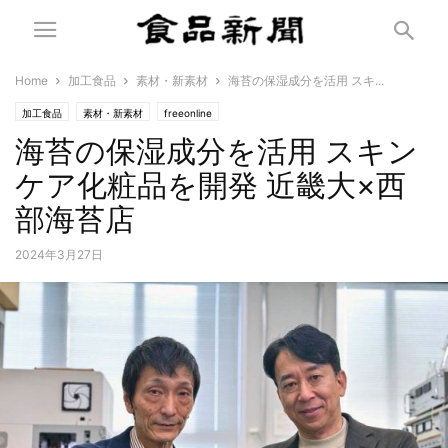
Home
加工食品
素材・新素材
海苔の保湿成分を活用 スキ...
加工食品
素材・新素材
freeonline
海苔の保湿成分を活用 スキン
ケア化粧品を開発 近畿大×西
部海苔店
2024年3月27日