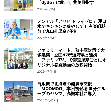
「dydo」に統一し共創目指す
2026年8月5日
ノンアル「アサヒ ドライゼロ」 夏は
氷でキンキンに冷やして！ 有楽町駅
前で丸山桂里奈がPR
2026年7月3日
ファミリーマート、熱中症対策で大
塚製薬・全国47都道府県と連携
「ファミマTV」で都道府県ごとにオ
リジナル啓発動画の放映開始
2026年7月1日
自販機で北海道の酪農家支援
「MOOMOO」本州初登場 国分グル
ープのヤシマ、高槻本社に導入
2026年6月19日