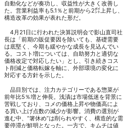
自動化などが奏功し、収益性が大きく改善し
た。営業利益率も5.1％と前期から2㌽上昇し、
構造改革の効果が表れた形だ。
4月21日に行われた決算説明会で影山直司社
長は「前期の販促要因を除いても、基礎需要
は底堅く、今期も緩やかな成長を見込んでい
る。コスト増については、自助努力と適切な
価格改定で対応したい」とし、引き続きコス
ト削減と価格転嫁を軸に、外部環境の変化に
対応する方針を示した。
品目別では、注力カテゴリーである惣菜が
前年比5％増と伸長。浅漬は市場低迷を背景に
苦戦しており、コメの価格上昇や物価高によ
る買い上げ点数の減少が影響。消費の選別が
進む中、“箸休め”は削られやすく、構造的な需
要停滞が鮮明となった。一方で、キムチは値