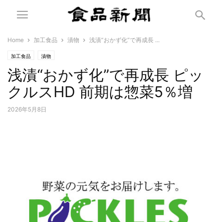
Home
加工食品
漬物
浅漬“おかず化”で再成長 ...
加工食品
漬物
浅漬“おかず化”で再成長 ピッ
クルスHD 前期は惣菜5％増
2026年5月8日