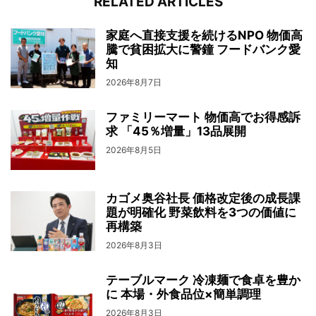
RELATED ARTICLES
家庭へ直接支援を続けるNPO 物価高
騰で貧困拡大に警鐘 フードバンク愛
知
2026年8月7日
ファミリーマート 物価高でお得感訴
求 「45％増量」13品展開
2026年8月5日
カゴメ奥谷社長 価格改定後の成長課
題が明確化 野菜飲料を3つの価値に
再構築
2026年8月3日
テーブルマーク 冷凍麺で食卓を豊か
に 本場・外食品位×簡単調理
2026年8月3日