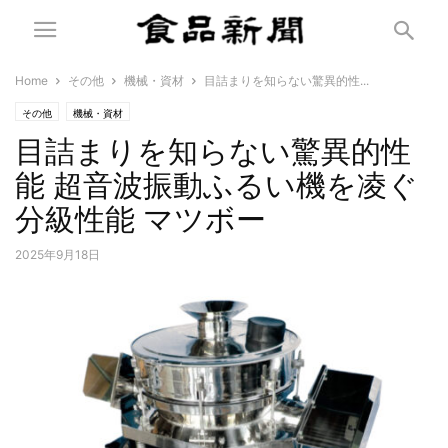
Home
その他
機械・資材
目詰まりを知らない驚異的性...
その他
機械・資材
目詰まりを知らない驚異的性
能 超音波振動ふるい機を凌ぐ
分級性能 マツボー
2025年9月18日