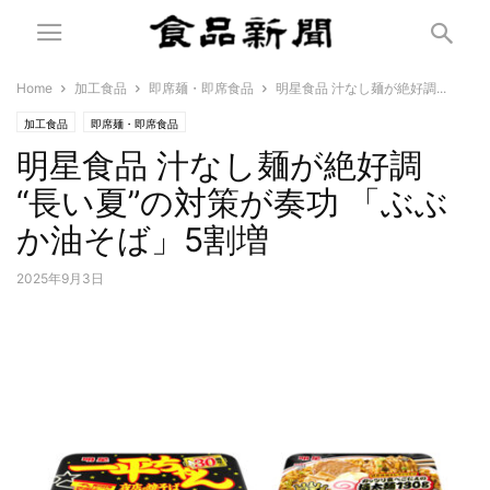
Home
加工食品
即席麺・即席食品
明星食品 汁なし麺が絶好調...
加工食品
即席麺・即席食品
明星食品 汁なし麺が絶好調
“長い夏”の対策が奏功 「ぶぶ
か油そば」5割増
2025年9月3日