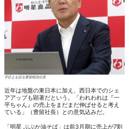
手応えを語る豊留昭浩社長
近年は地盤の東日本に加え、西日本でのシェ
アアップも顕著だという。「われわれは『一
平ちゃん』の売上をまだまだ伸ばせると考え
ている」（豊留社長）との意気込みだ。
「明星 ぶぶか油そば」は前3月期に売上が7割