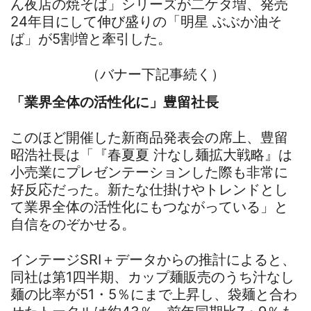
ん夜店の焼そば」シリーズが二ケタ増、発売
24年目にして伸び盛りの「明星 ぶぶか油そ
ば」が5割増と牽引した。
（バナー下記事続く）
「業界全体の活性化に」豊留社長
このほど開催した新商品発表会の席上、豊留
昭浩社長は「『春夏夏 汁なし麺拡大戦略』は
小売業にプレゼンテーションした際も非常に
好反応だった。新たな仕掛けやトレンドとし
て業界全体の活性化にもつながっている」と
自信をのぞかせる。
インテージSRI＋データからの推計によると、
同社は第1四半期、カップ麺販売のうち汁なし
麺の比率が51・5％にまで上昇し、袋麺と合わ