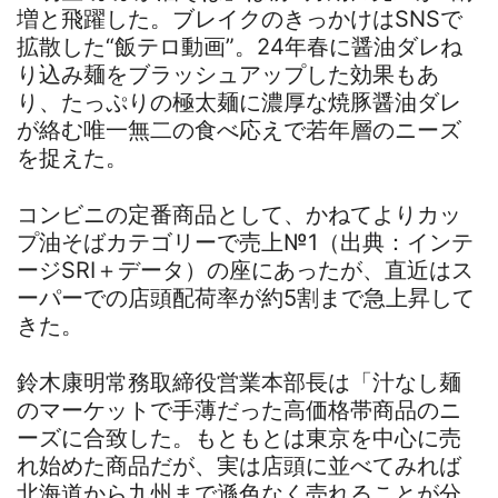
増と飛躍した。ブレイクのきっかけはSNSで
拡散した“飯テロ動画”。24年春に醤油ダレね
り込み麺をブラッシュアップした効果もあ
り、たっぷりの極太麺に濃厚な焼豚醤油ダレ
が絡む唯一無二の食べ応えで若年層のニーズ
を捉えた。
コンビニの定番商品として、かねてよりカッ
プ油そばカテゴリーで売上№1（出典：インテ
ージSRI＋データ）の座にあったが、直近はス
ーパーでの店頭配荷率が約5割まで急上昇して
きた。
鈴木康明常務取締役営業本部長は「汁なし麺
のマーケットで手薄だった高価格帯商品のニ
ーズに合致した。もともとは東京を中心に売
れ始めた商品だが、実は店頭に並べてみれば
北海道から九州まで遜色なく売れることが分