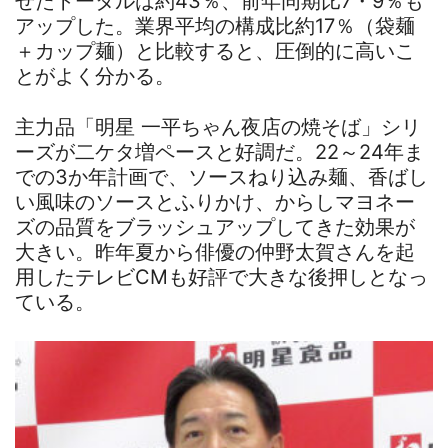
せたトータルは約43％、前年同期比7・9％も
アップした。業界平均の構成比約17％（袋麺
＋カップ麺）と比較すると、圧倒的に高いこ
とがよく分かる。
主力品「明星 一平ちゃん夜店の焼そば」シリ
ーズが二ケタ増ペースと好調だ。22～24年ま
での3か年計画で、ソースねり込み麺、香ばし
い風味のソースとふりかけ、からしマヨネー
ズの品質をブラッシュアップしてきた効果が
大きい。昨年夏から俳優の仲野太賀さんを起
用したテレビCMも好評で大きな後押しとなっ
ている。