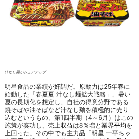
汁なし麺がシェアアップ
明星食品の業績が好調だ。原動力は25年春に
始動した「春夏夏 汁なし麺拡大戦略」。暑い
夏の長期化を想定し、自社の得意分野である
焼そばや油そばなど汁なし麺を積極的に売り
込むというもの。第1四半期（4～6月）はこの
施策が奏功し、売上収益は8％増と業界平均を
上回った。その中でも主力品「明星 一平ちゃ