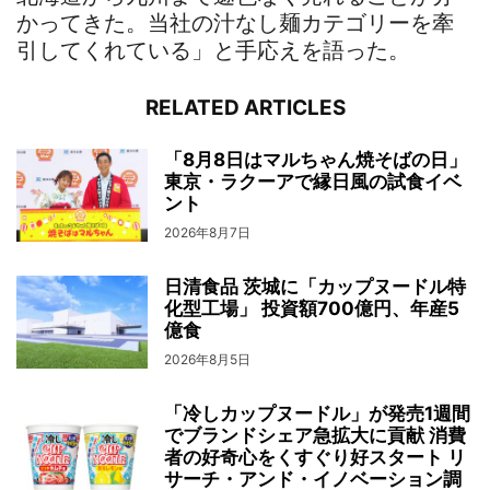
かってきた。当社の汁なし麺カテゴリーを牽
引してくれている」と手応えを語った。
RELATED ARTICLES
「8月8日はマルちゃん焼そばの日」
東京・ラクーアで縁日風の試食イベ
ント
2026年8月7日
日清食品 茨城に「カップヌードル特
化型工場」 投資額700億円、年産5
億食
2026年8月5日
「冷しカップヌードル」が発売1週間
でブランドシェア急拡大に貢献 消費
者の好奇心をくすぐり好スタート リ
サーチ・アンド・イノベーション調