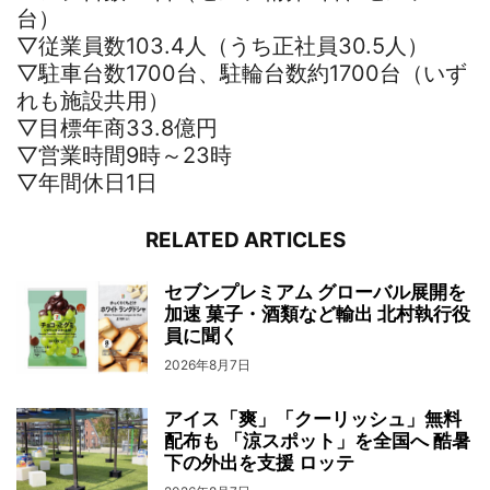
台）
▽従業員数103.4人（うち正社員30.5人）
▽駐車台数1700台、駐輪台数約1700台（いず
れも施設共用）
▽目標年商33.8億円
▽営業時間9時～23時
▽年間休日1日
RELATED ARTICLES
セブンプレミアム グローバル展開を
加速 菓子・酒類など輸出 北村執行役
員に聞く
2026年8月7日
アイス「爽」「クーリッシュ」無料
配布も 「涼スポット」を全国へ 酷暑
下の外出を支援 ロッテ