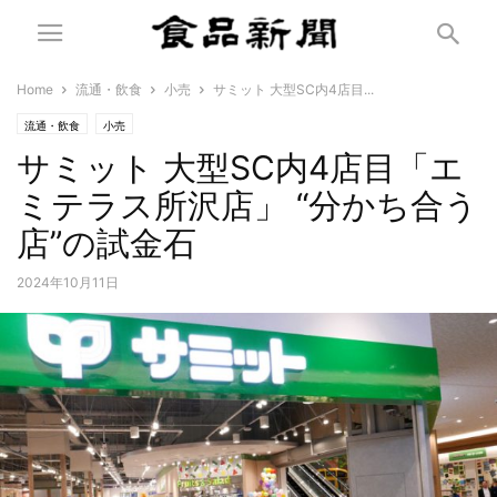
Home
流通・飲食
小売
サミット 大型SC内4店目...
流通・飲食
小売
サミット 大型SC内4店目「エ
ミテラス所沢店」 “分かち合う
店”の試金石
2024年10月11日