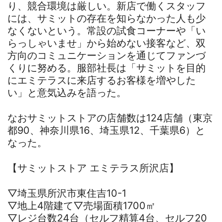
り、競合環境は厳しい。新店で働くスタッフ
には、サミットの存在を知らなかった人も少
なくないという。常設の試食コーナーや「い
らっしゃいませ」から始めない接客など、双
方向のコミュニケーションを通じてファンづ
くりに努める。服部社長は「サミットを目的
にエミテラスに来店するお客様を増やした
い」と意気込みを語った。
なおサミットストアの店舗数は124店舗（東京
都90、神奈川県16、埼玉県12、千葉県6）と
なった。
【サミットストア エミテラス所沢店】
▽埼玉県所沢市東住吉10-1
▽地上4階建て▽売場面積1700㎡
▽レジ台数24台（セルフ精算4台、セルフ20