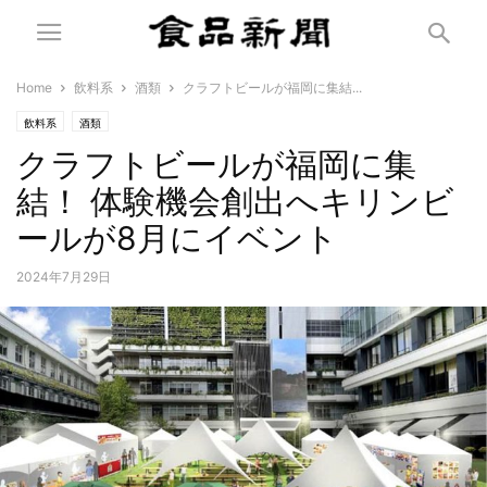
Home
飲料系
酒類
クラフトビールが福岡に集結...
飲料系
酒類
クラフトビールが福岡に集
結！ 体験機会創出へキリンビ
ールが8月にイベント
2024年7月29日