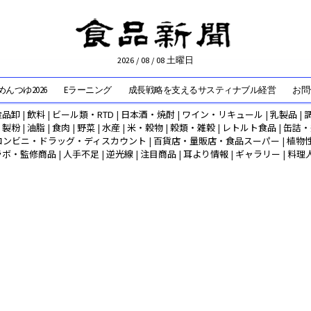
2026 / 08 / 08 土曜日
んつゆ2026
Eラーニング
成長戦略を支えるサスティナブル経営
お問
食品卸
|
飲料
|
ビール類・RTD
|
日本酒・焼酎
|
ワイン・リキュール
|
乳製品
|
|
製粉
|
油脂
|
食肉
|
野菜
|
水産
|
米・穀物
|
穀類・雑穀
|
レトルト食品
|
缶詰・
コンビニ・ドラッグ・ディスカウント
|
百貨店・量販店・食品スーパー
|
植物
ラボ・監修商品
|
人手不足
|
逆光線
|
注目商品
|
耳より情報
|
ギャラリー
|
料理