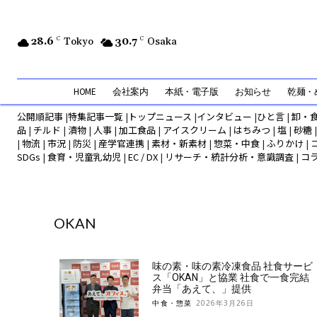
28.6
C
Tokyo
30.7
C
Osaka
HOME
会社案内
本紙・電子版
お知らせ
乾麺・め
公開順記事
|
特集記事一覧
|
トップニュース
|
インタビュー
|
ひと言
|
卸・
品
|
チルド
|
漬物
|
人事
|
加工食品
|
アイスクリーム
|
はちみつ
|
塩
|
砂糖
|
物流
|
市況
|
防災
|
産学官連携
|
素材・新素材
|
惣菜・中食
|
ふりかけ
|
SDGs
|
食育・児童乳幼児
|
EC / DX
|
リサーチ・統計分析・意識調査
|
コ
OKAN
味の素・味の素冷凍食品 社食サービ
ス「OKAN」と協業 社食で一食完結
弁当「あえて、」提供
中食・惣菜
2026年3月26日