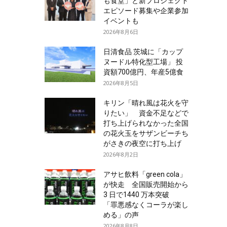
も食堂」と新プロジェクト
エピソード募集や企業参加
イベントも
2026年8月6日
日清食品 茨城に「カップ
ヌードル特化型工場」 投
資額700億円、年産5億食
2026年8月5日
キリン「晴れ風は花火を守
りたい」 資金不足などで
打ち上げられなかった全国
の花火玉をサザンビーチち
がさきの夜空に打ち上げ
2026年8月2日
アサヒ飲料「green cola」
が快走 全国販売開始から
3 日で1440 万本突破
「罪悪感なくコーラが楽し
める」の声
2026年8月8日