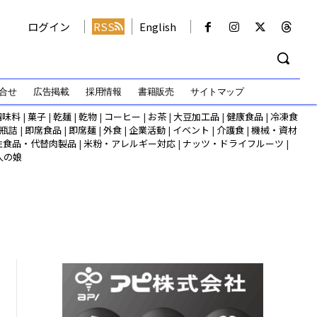
ログイン
RSS
English
合せ
広告掲載
採用情報
書籍販売
サイトマップ
調味料
|
菓子
|
乾麺
|
乾物
|
コーヒー
|
お茶
|
大豆加工品
|
健康食品
|
冷凍食
瓶詰
|
即席食品
|
即席麺
|
外食
|
企業活動
|
イベント
|
介護食
|
機械・資材
性食品・代替肉製品
|
米粉・アレルギー対応
|
ナッツ・ドライフルーツ
|
人の娘