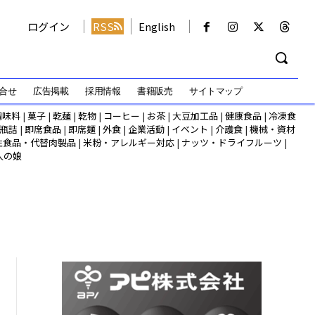
ログイン
RSS
English
合せ
広告掲載
採用情報
書籍販売
サイトマップ
調味料
|
菓子
|
乾麺
|
乾物
|
コーヒー
|
お茶
|
大豆加工品
|
健康食品
|
冷凍食
瓶詰
|
即席食品
|
即席麺
|
外食
|
企業活動
|
イベント
|
介護食
|
機械・資材
性食品・代替肉製品
|
米粉・アレルギー対応
|
ナッツ・ドライフルーツ
|
人の娘