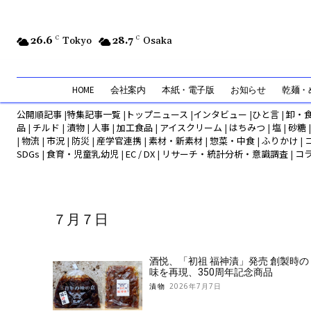
26.6
C
Tokyo
28.7
C
Osaka
HOME
会社案内
本紙・電子版
お知らせ
乾麺・め
公開順記事
|
特集記事一覧
|
トップニュース
|
インタビュー
|
ひと言
|
卸・
品
|
チルド
|
漬物
|
人事
|
加工食品
|
アイスクリーム
|
はちみつ
|
塩
|
砂糖
|
物流
|
市況
|
防災
|
産学官連携
|
素材・新素材
|
惣菜・中食
|
ふりかけ
|
SDGs
|
食育・児童乳幼児
|
EC / DX
|
リサーチ・統計分析・意識調査
|
コ
７月７日
酒悦、「初祖 福神漬」発売 創製時の
味を再現、350周年記念商品
漬物
2026年7月7日