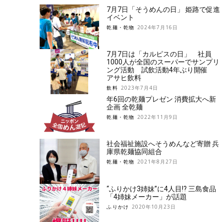
7月7日「そうめんの日」 姫路で促進
イベント
乾麺・乾物
2024年7月16日
7月7日は「カルピスの日」 社員
1000人が全国のスーパーでサンプリ
ング活動 試飲活動4年ぶり開催
アサヒ飲料
飲料
2023年7月4日
年6回の乾麺プレゼン 消費拡大へ新
企画 全乾麺
乾麺・乾物
2022年11月9日
社会福祉施設へそうめんなど寄贈 兵
庫県乾麺協同組合
乾麺・乾物
2021年8月27日
“ふりかけ3姉妹”に4人目!? 三島食品
「4姉妹メーカー」が話題
ふりかけ
2020年10月23日