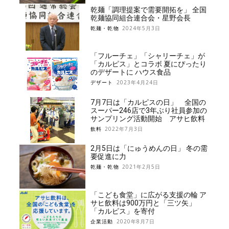
乾麺「調理提案で需要開拓を」 全国
乾麺協同組合連合会・星野会長
乾麺・乾物
2024年5月3日
「フルーチェ」「シャリーチェ」が
「カルピス」とコラボ 夏にぴったり
のデザートに ハウス食品
デザート
2023年4月24日
7月7日は「カルピスの日」 全国の
スーパー246店で3年ぶり社員参加の
サンプリング活動開始 アサヒ飲料
飲料
2022年7月3日
2月5日は「にゅうめんの日」 冬の需
要促進に力
乾麺・乾物
2021年2月5日
「こども食堂」に広がる支援の輪 ア
サヒ飲料は900万円と「三ツ矢」
「カルピス」を寄付
企業活動
2020年8月7日