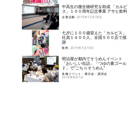
中高生の微生物研究を助成 「カルピ
ス」１００周年記念事業 アサヒ飲料
企業活動
2019年12月18日
七夕に１００歳迎えた「カルピス」
社員１４００人、全国５００店で感
謝
飲料
2019年7月10日
明治屋が都内でそうめんイベント
「おいしい缶詰」「つゆの素ゴール
ド」で“ごち☆そうめん”
各種イベント・展示会・講演会
2018年8月1日