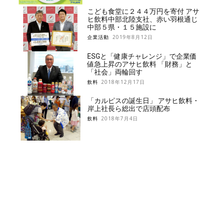
こども食堂に２４４万円を寄付 アサ
ヒ飲料中部北陸支社、赤い羽根通じ
中部５県・１５施設に
企業活動
2019年8月12日
ESGと「健康チャレンジ」で企業価
値急上昇のアサヒ飲料 「財務」と
「社会」両輪回す
飲料
2018年12月17日
「カルピスの誕生日」 アサヒ飲料・
岸上社長ら総出で店頭配布
飲料
2018年7月4日