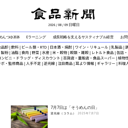
2026 / 08 / 09 日曜日
んつゆ2026
Eラーニング
成長戦略を支えるサスティナブル経営
お問
食品卸
|
飲料
|
ビール類・RTD
|
日本酒・焼酎
|
ワイン・リキュール
|
乳製品
|
|
製粉
|
油脂
|
食肉
|
野菜
|
水産
|
米・穀物
|
穀類・雑穀
|
レトルト食品
|
缶詰・
コンビニ・ドラッグ・ディスカウント
|
百貨店・量販店・食品スーパー
|
植物
ラボ・監修商品
|
人手不足
|
逆光線
|
注目商品
|
耳より情報
|
ギャラリー
|
料理
7月7日は「そうめんの日」
逆光線（コラム）
2025年7月7日