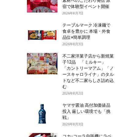
素材へのこだわり発信 原
宿で体験型イベント開催
2026年8月7日
テーブルマーク 冷凍麺で
食卓を豊かに 本場・外食
品位×簡単調理
2026年8月3日
不二家洋菓子店から新焼菓
子12品 「ミルキー」
「カントリーマアム」「ノ
ースキャロライナ」のタル
トなど不二家らしさ詰め込
む
2026年8月2日
ヤマサ醤油 高付加価値品
投入 厳しい環境でも「挑
戦」
2026年8月3日
コカ･コーラ自販機にラベ