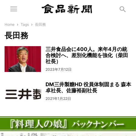
Home
Tags
長田務
長田務
三井食品会に400人。来年4月の統
合検討へ、差別化機能を強化（柴田
社長）
2023年7月12日
DM三井製糖HD 役員体制固まる 森本
卓社長、佐藤裕副社長
2021年1月22日