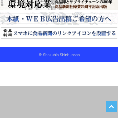
© Shokuhin Shinbunsha