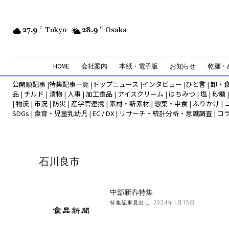
27.9
C
Tokyo
28.9
C
Osaka
HOME
会社案内
本紙・電子版
お知らせ
乾麺・め
公開順記事
|
特集記事一覧
|
トップニュース
|
インタビュー
|
ひと言
|
卸・
品
|
チルド
|
漬物
|
人事
|
加工食品
|
アイスクリーム
|
はちみつ
|
塩
|
砂糖
|
物流
|
市況
|
防災
|
産学官連携
|
素材・新素材
|
惣菜・中食
|
ふりかけ
|
SDGs
|
食育・児童乳幼児
|
EC / DX
|
リサーチ・統計分析・意識調査
|
コ
石川良市
中部新春特集
特集記事見出し
2024年1月15日