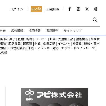
ログイン
RSS
English
合せ
広告掲載
採用情報
書籍販売
サイトマップ
調味料
|
菓子
|
乾麺
|
乾物
|
コーヒー
|
お茶
|
大豆加工品
|
健康食品
|
冷凍食
瓶詰
|
即席食品
|
即席麺
|
外食
|
企業活動
|
イベント
|
介護食
|
機械・資材
性食品・代替肉製品
|
米粉・アレルギー対応
|
ナッツ・ドライフルーツ
|
人の娘