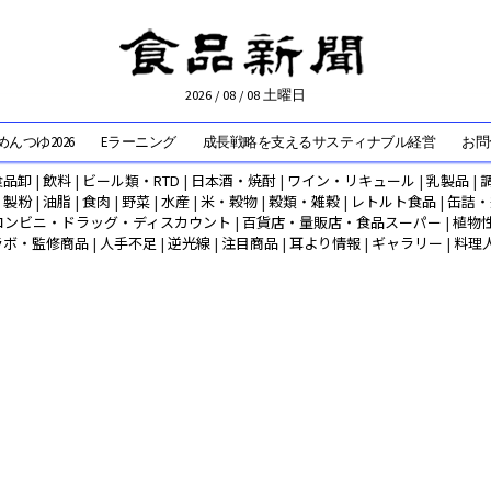
2026 / 08 / 08 土曜日
んつゆ2026
Eラーニング
成長戦略を支えるサスティナブル経営
お問
食品卸
|
飲料
|
ビール類・RTD
|
日本酒・焼酎
|
ワイン・リキュール
|
乳製品
|
|
製粉
|
油脂
|
食肉
|
野菜
|
水産
|
米・穀物
|
穀類・雑穀
|
レトルト食品
|
缶詰・
コンビニ・ドラッグ・ディスカウント
|
百貨店・量販店・食品スーパー
|
植物
ラボ・監修商品
|
人手不足
|
逆光線
|
注目商品
|
耳より情報
|
ギャラリー
|
料理