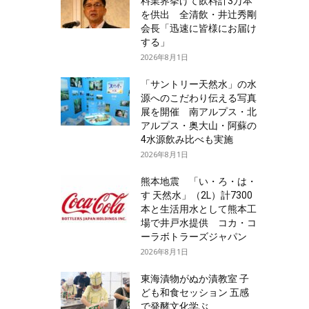
料業界挙げて飲料計3万本
を供出 全清飲・井辻秀剛
会長「迅速に皆様にお届け
する」
2026年8月1日
「サントリー天然水」の水
源へのこだわり伝える写真
展を開催 南アルプス・北
アルプス・奥大山・阿蘇の
4水源飲み比べも実施
2026年8月1日
熊本地震 「い・ろ・は・
す 天然水」（2L）計7300
本と生活用水として熊本工
場で井戸水提供 コカ・コ
ーラボトラーズジャパン
2026年8月1日
東海漬物がぬか漬教室 子
ども和食セッション 五感
で発酵文化学ぶ