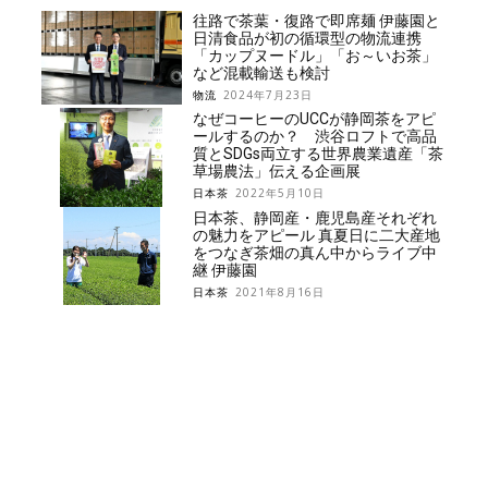
往路で茶葉・復路で即席麺 伊藤園と
日清食品が初の循環型の物流連携
「カップヌードル」「お～いお茶」
など混載輸送も検討
物流
2024年7月23日
なぜコーヒーのUCCが静岡茶をアピ
ールするのか？ 渋谷ロフトで高品
質とSDGs両立する世界農業遺産「茶
草場農法」伝える企画展
日本茶
2022年5月10日
日本茶、静岡産・鹿児島産それぞれ
の魅力をアピール 真夏日に二大産地
をつなぎ茶畑の真ん中からライブ中
継 伊藤園
日本茶
2021年8月16日