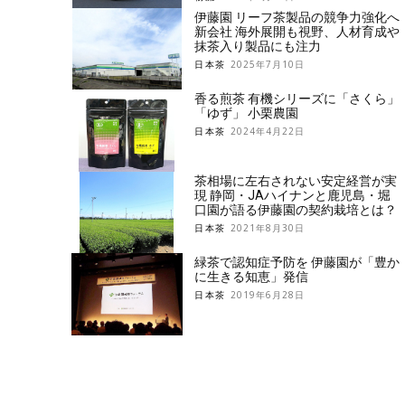
伊藤園 リーフ茶製品の競争力強化へ
新会社 海外展開も視野、人材育成や
抹茶入り製品にも注力
日本茶
2025年7月10日
香る煎茶 有機シリーズに「さくら」
「ゆず」 小栗農園
日本茶
2024年4月22日
茶相場に左右されない安定経営が実
現 静岡・JAハイナンと鹿児島・堀
口園が語る伊藤園の契約栽培とは？
日本茶
2021年8月30日
緑茶で認知症予防を 伊藤園が「豊か
に生きる知恵」発信
日本茶
2019年6月28日