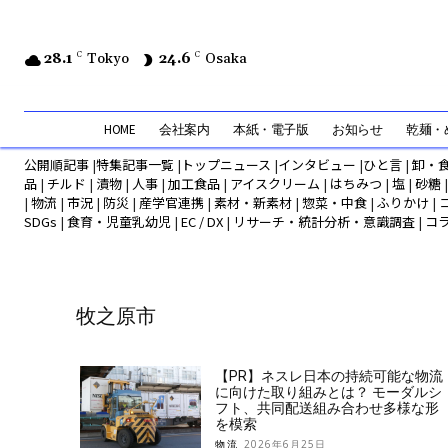
28.1
C
Tokyo
24.6
C
Osaka
HOME
会社案内
本紙・電子版
お知らせ
乾麺・め
公開順記事
|
特集記事一覧
|
トップニュース
|
インタビュー
|
ひと言
|
卸・
品
|
チルド
|
漬物
|
人事
|
加工食品
|
アイスクリーム
|
はちみつ
|
塩
|
砂糖
|
物流
|
市況
|
防災
|
産学官連携
|
素材・新素材
|
惣菜・中食
|
ふりかけ
|
SDGs
|
食育・児童乳幼児
|
EC / DX
|
リサーチ・統計分析・意識調査
|
コ
牧之原市
【PR】ネスレ日本の持続可能な物流
に向けた取り組みとは？ モーダルシ
フト、共同配送組み合わせ多様な形
を模索
物流
2026年6月25日