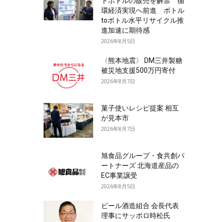
トボトルの販売を解禁 循
環経済実現へ前進 ボトル
toボトル水平リサイクル推
進加速に期待感
2026年8月5日
〈熊本地震〉 DM三井製糖
被災地支援500万円寄付
2026年8月7日
菓子使いレシピ提案 相互
が見本市
2026年8月7日
旭食品グループ・食共創パ
ートナーズ 北海道産品の
EC事業譲受
2026年8月5日
ビール酒造組合 会長代表
理事にサッポロ時松氏