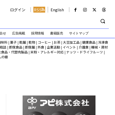
ログイン
RSS
English
合せ
広告掲載
採用情報
書籍販売
サイトマップ
調味料
|
菓子
|
乾麺
|
乾物
|
コーヒー
|
お茶
|
大豆加工品
|
健康食品
|
冷凍食
瓶詰
|
即席食品
|
即席麺
|
外食
|
企業活動
|
イベント
|
介護食
|
機械・資材
性食品・代替肉製品
|
米粉・アレルギー対応
|
ナッツ・ドライフルーツ
|
人の娘