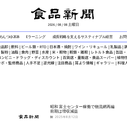
2026 / 08 / 08 土曜日
んつゆ2026
Eラーニング
成長戦略を支えるサスティナブル経営
お問
食品卸
|
飲料
|
ビール類・RTD
|
日本酒・焼酎
|
ワイン・リキュール
|
乳製品
|
|
製粉
|
油脂
|
食肉
|
野菜
|
水産
|
米・穀物
|
穀類・雑穀
|
レトルト食品
|
缶詰・
コンビニ・ドラッグ・ディスカウント
|
百貨店・量販店・食品スーパー
|
植物
ラボ・監修商品
|
人手不足
|
逆光線
|
注目商品
|
耳より情報
|
ギャラリー
|
料理
昭和 富士センター稼働で物流網再編
前期は増収減益
卸
2025年8月12日