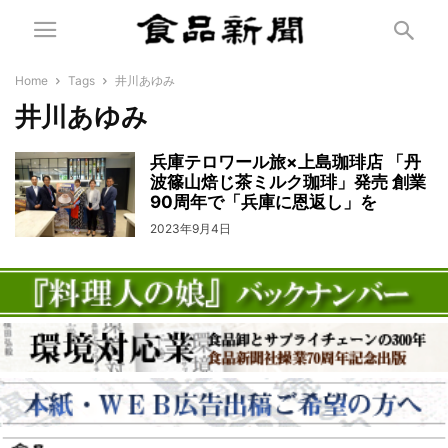
Home
Tags
井川あゆみ
井川あゆみ
兵庫テロワール旅×上島珈琲店 「丹
波篠山焙じ茶ミルク珈琲」発売 創業
90周年で「兵庫に恩返し」を
2023年9月4日