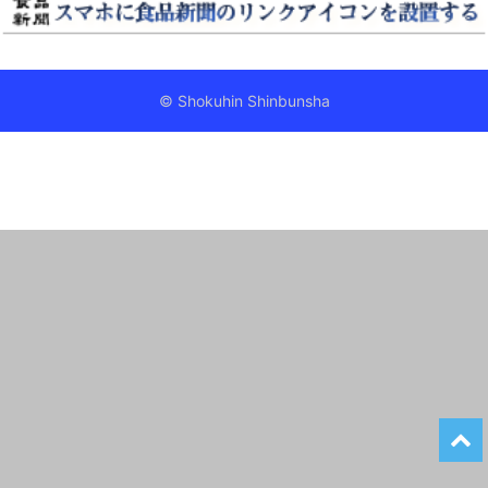
© Shokuhin Shinbunsha