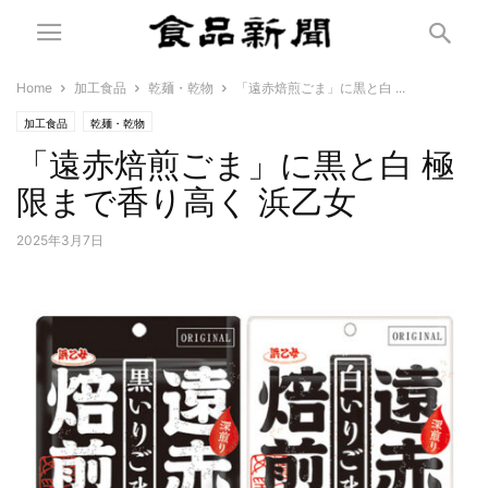
Home
加工食品
乾麺・乾物
「遠赤焙煎ごま」に黒と白 ...
加工食品
乾麺・乾物
「遠赤焙煎ごま」に黒と白 極
限まで香り高く 浜乙女
2025年3月7日