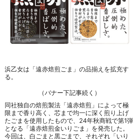
浜乙女は「遠赤焙煎ごま」の品揃えを拡充す
る。
（バナー下記事続く）
同社独自の焙煎製法「遠赤焙煎」によって極
限まで香り高く、芯まで均一に深く煎り上げ
たごまを使用したもので、24年秋商戦で第1弾
となる「遠赤焙煎金いりごま」を発売した。
今回は、白ごまと黒ごまで、それぞれ「いり