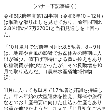
（バナー下記事続く）
令和6砂糖年度第1四半期（令和6年10～12月）
は順調な滑り出しを見せており、前年同期比
2.8％増の47万2700tと当初見通しを上回っ
た。
「10月単月では前年同月比8.5％増。8～9月
は、地震や台風の影響でお盆休みの時期に人
出が減少。値下げ期待による買い控えもあり
砂糖消費が伸びなかったが、その反動増を10
月で取り込んだ」（農林水産省地域作物
課）。
11月に入っても単月で1.7％増と好調を持続し
た。年末年始の大型連休を控え、帰省や旅行
などのお土産需要に向けた仕込み生産もあり
出荷が伸びたようだ。加えて「11月初旬ごろま