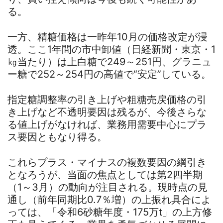
る。
一方、精糖価格は一昨年10月の価格改定が浸
透。ここ1年間の市中卸値（日経新聞・東京・1
㎏当たり）は上白糖で249～251円、グラニュ
ー糖で252～254円の高値で“安定”している。
指定糖調整率の引き上げや粗糖売戻価格の引
き上げなど不透明要因は残るが、今後さらな
る値上げがなければ、業務用需要中心にプラ
ス要因ともなり得る。
これらプラス・マイナスの複数要因の綱引き
となろうが、当面の焦点としては第2四半期
（1～3月）の動向が注目される。現時点の見
通し（前年同期比0.7％増）の上振れ具合によ
っては、「令和6砂糖年度・175万t」の上方修