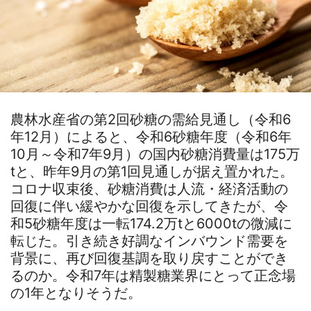
農林水産省の第2回砂糖の需給見通し（令和6
年12月）によると、令和6砂糖年度（令和6年
10月～令和7年9月）の国内砂糖消費量は175万
tと、昨年9月の第1回見通しが据え置かれた。
コロナ収束後、砂糖消費は人流・経済活動の
回復に伴い緩やかな回復を示してきたが、令
和5砂糖年度は一転174.2万tと6000tの微減に
転じた。引き続き好調なインバウンド需要を
背景に、再び回復基調を取り戻すことができ
るのか。令和7年は精製糖業界にとって正念場
の1年となりそうだ。