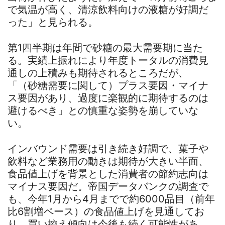
で気温が高く、清涼飲料向けの液糖が好調だ
った」と見られる。
第1四半期は年間で砂糖の最大需要期に当た
る。実績上振れにより年度トータルの消費見
通しの上積みも期待されるところだが、
「（砂糖需要に関して）プラス要因・マイナ
ス要因があり、過度に楽観的に期待するのは
避けるべき」との慎重な姿勢を崩していな
い。
インバウンド需要は引き続き好調で、菓子や
飲料など業務用の動きは期待が大きい半面、
食品値上げを背景とした消費者の節約志向は
マイナス要因だ。帝国データバンクの調査で
も、今年1月から4月までで約6000品目（前年
比6割増ペース）の食品値上げを見通してお
り、買い控え傾向は今後も続く可能性があ