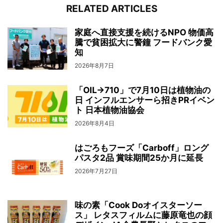
RELATED ARTICLES
家庭へ直接支援を続けるNPO 物価高
騰で貧困拡大に警鐘 フードバンク愛
知
2026年8月7日
「OIL→710」で7月10日は植物油の
日 インフルエンサーら招きPRイベン
ト 日本植物油協会
2026年8月4日
はごろもフーズ「Carboff」ロング
パスタ2品 賞味期間25か月に延長
2026年7月27日
味の素「Cook Doオイスターソー
ス」 レタスフィルムに藤原⻯也の顔